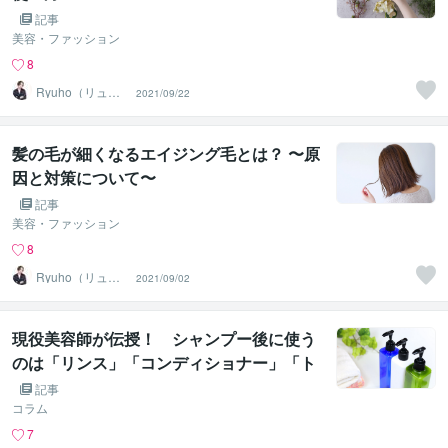
記事
美容・ファッション
8
Ryuho（リュウ
2021/09/22
ホ）
髪の毛が細くなるエイジング毛とは？ 〜原
因と対策について〜
記事
美容・ファッション
8
Ryuho（リュウ
2021/09/02
ホ）
現役美容師が伝授！ シャンプー後に使う
のは「リンス」「コンディショナー」「ト
リートメント」のどれがいい？
記事
コラム
7