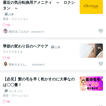
最近の気分転換用アメニティ ～ ロクシ
タン ～
記事
美容・ファッション
13
港区OL♡はるひ
2022/03/15
季節の変わり目のヘアケア
記事
ライフスタイル
12
博多のまろん✤
2024/09/27
あなたの心がほ
どける時間✨
【必見】髪の毛を早く乾かすのに大事なの
は〇〇量！
コンテンツ
美容・ファッション
10