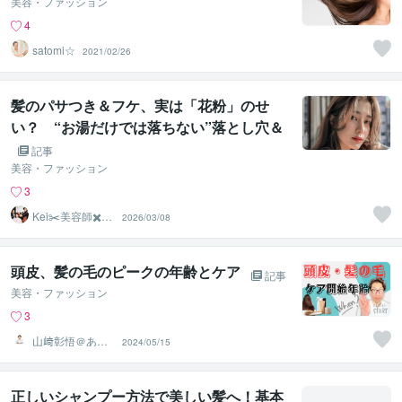
美容・ファッション
4
satomi☆
2021/02/26
髪のパサつき＆フケ、実は「花粉」のせ
い？ “お湯だけでは落ちない”落とし穴＆
正解ケアとは？取材いtだきました
記事
美容・ファッション
3
Kei✂️美容師✖️似
2026/03/08
合わせの専門家
頭皮、髪の毛のピークの年齢とケア
記事
美容・ファッション
3
山﨑彰悟＠あな
2024/05/15
たの頭髪のお悩
み解決美容師
正しいシャンプー方法で美しい髪へ！基本