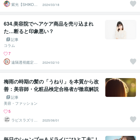
紫光【SHIKO】
2024/03/18
遠隔透視鑑定士
634.美容院でヘアケア商品を売り込まれ
た…断ると印象悪い？
記事
コラム
7
遠隔透視鑑定
2024/02/10
師・すずか✡
梅雨の時期の髪の「うねり」を本質から改
善：美容師・化粧品検定合格者が徹底解説
記事
美容・ファッション
5
ラピスラズリク
2025/06/01
リエイト
毎日のシャンプー＆ドライに“ひと工夫”！