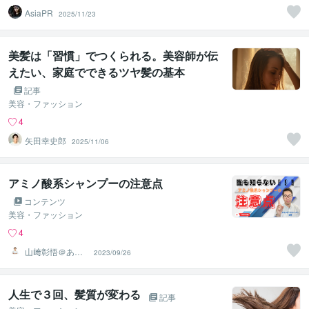
AsiaPR
2025/11/23
美髪は「習慣」でつくられる。美容師が伝
えたい、家庭でできるツヤ髪の基本
記事
美容・ファッション
4
矢田幸史郎
2025/11/06
アミノ酸系シャンプーの注意点
コンテンツ
美容・ファッション
4
山﨑彰悟＠あな
2023/09/26
たの頭髪のお悩
み解決美容師
人生で３回、髪質が変わる
記事