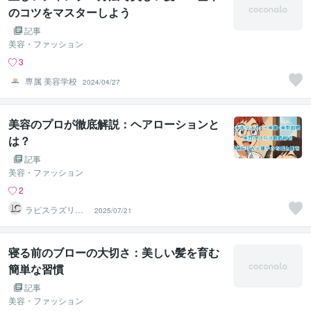
のコツをマスターしよう
記事
美容・ファッション
3
専属 美容学校
2024/04/27
美容のプロが徹底解説：ヘアローションと
は？
記事
美容・ファッション
2
ラピスラズリク
2025/07/21
リエイト
寝る前のブローの大切さ：美しい髪を育む
簡単な習慣
記事
美容・ファッション