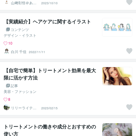
山﨑彰悟＠あな
2023/10/10
たの頭髪のお悩
み解決美容師
【実績紹介】ヘアケアに関するイラスト
コンテンツ
デザイン・イラスト
10
白川 千佳
2022/11/11
【自宅で簡単】トリートメント効果を最大
限に活かす方法
記事
美容・ファッション
8
リリーライティ
2023/02/15
ング
トリートメントの働きや成分とおすすめの
使い方