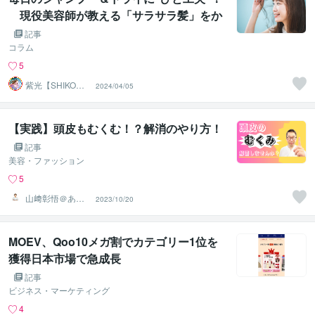
現役美容師が教える「サラサラ髪」をか
なえるコツ
記事
コラム
5
紫光【SHIKO】
2024/04/05
遠隔透視鑑定士
【実践】頭皮もむくむ！？解消のやり方！
記事
美容・ファッション
5
山﨑彰悟＠あな
2023/10/20
たの頭髪のお悩
み解決美容師
MOEV、Qoo10メガ割でカテゴリー1位を
獲得日本市場で急成長
記事
ビジネス・マーケティング
4