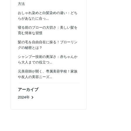
方法
おしゃれ染めと白髪染めの違い：どち
らがあなたに合っ...
寝る前のブローの大切さ：美しい髪を
育む簡単な習慣
髪の毛を自由自在に操る！ブローリン
グの秘密とは？
シャンプー技術の奥深さ：赤ちゃんか
ら大人までの役立つ...
元美容師が開く、専属美容学校！家族
や友人の美容ニーズ...
アーカイブ
2024年