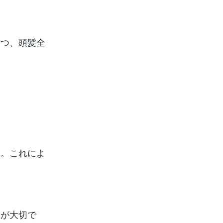
つつ、頭髪全
す。これによ
とが大切で