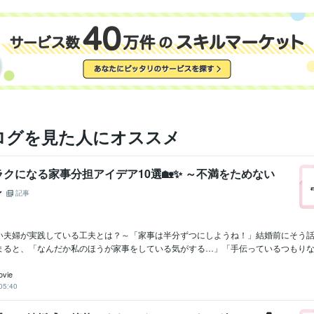
ログを見た人にオススメ
クになる家事分担アイデア10選🏡✨ ～不満をためない
～
記事
い夫婦が実践している工夫とは？～「家事は半分ずつにしようね！」結婚前にそう
まると、「なんだか私のほうが家事をしている気がする…」「手伝っているつもりなの
ovie
05:40