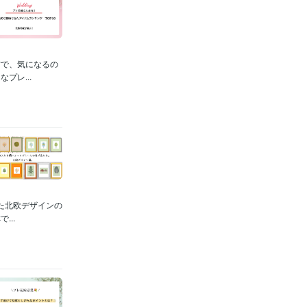
方で、気になるの
プレ...
た北欧デザインの
..