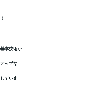
う！
の基本技術か
トアップな
ちしていま