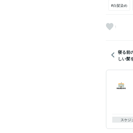
#白髪染め
1
寝る前
しい髪
スケジ