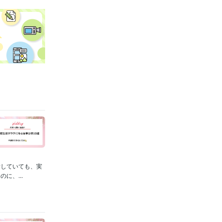
話していても、実
に、...