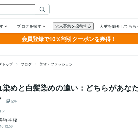
会員登録で10％割引クーポンを獲得！
グトップ
ブログ
美容・ファッション
れ染めと白髪染めの違い：どちらがあな
？
記事
ョン
美容学校
16 12:56