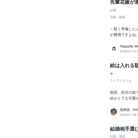
先輩花嫁が選
記事
写真・動画
～賢く準備した
が費用ですよね
Happylity M
2026/07/13 
絵は入れる
事
ライフスタイル
前回、自分の絵
絵がとても可愛
茄椅菰（Kei
2025/01/28 
結婚相手選
写真・動画