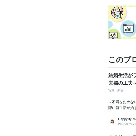
このブ
結婚生活がラ
夫婦の工夫
写真・動画
～不満をためな
際に新生活が始
Happylity M
2026/07/27 