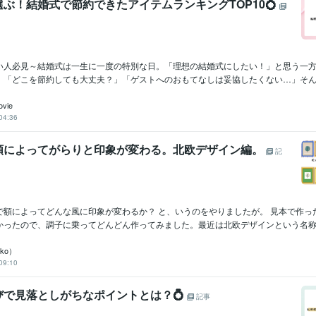
ぶ！結婚式で節約できたアイテムランキングTOP10💍
い人必見～結婚式は一生に一度の特別な日。「理想の結婚式にしたい！」と思う一
。「どこを節約しても大丈夫？」「ゲストへのおもてなしは妥協したくない…」そんな
ovie
04:36
額によってがらりと印象が変わる。北欧デザイン編。
記
で額によってどんな風に印象が変わるか？ と、いうのをやりましたが。 見本で作っ
かったので、調子に乗ってどんどん作ってみました。最近は北欧デザインという名称で.
ko）
09:10
びで見落としがちなポイントとは？💍
記事