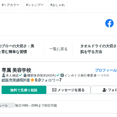
#ヘアカラー
#シャンプー
#おしゃれ
のブローの大切さ：美
タオルドライの大切さ
一覧に戻る
を育む簡単な習慣
肌を守る方法
専属 美容学校
プロフィール
本人確認
機密保持契約(NDA)
インボイス発行事業者
未登録
0
0.0
7
総販売実績
評価
フォロワー
メッセージを送る
フォ
無料で見積り相談
ュール
毎日16時～20時まで対応可能