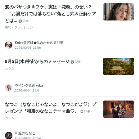
髪のパサつき＆フケ、実は「花粉」のせい？
“お湯だけでは落ちない”落とし穴＆正解ケア
とは...
記事
美容・ファッション
Kei✂️美容師✖️似合わせの専門家
2026/03/08 02:56
8月5日(水)宇宙からのメッセージ
記事
コラム
ウイング企画yuka
2026/08/04 21:01
なつこ（ななこじゃないよ、なつこだよ♡）プ
レゼンツ『和服のななこテーマ曲♡』
記事
コラム
和服のななこ
2026/06/30 17:54