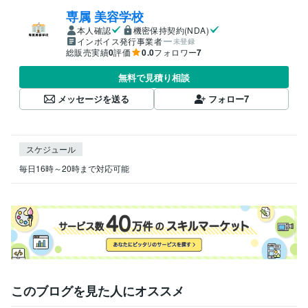
専属 美容学校
本人確認
機密保持契約(NDA)
インボイス発行事業者
未登録
総販売実績
0
評価
0.0
フォロワー
7
無料で見積り相談
メッセージを送る
フォロー
7
スケジュール
毎日16時～20時まで対応可能
このブログを見た人にオススメ