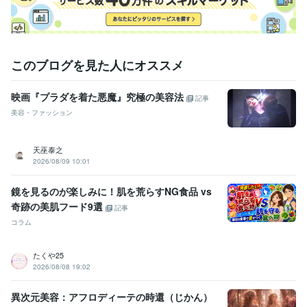
このブログを見た人にオススメ
映画『プラダを着た悪魔』究極の美容法
記事
美容・ファッション
天巫泰之
2026/08/09 10:01
鏡を見るのが楽しみに！肌を荒らすNG食品 vs
奇跡の美肌フード9選
記事
コラム
たくや25
2026/08/08 19:02
異次元美容：アフロディーテの時還（じかん）