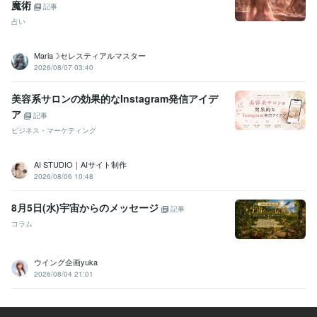
魔術
記事
占い
Maria☽セレスティアルマスター
2026/08/07 03:40
美容系サロンの効果的なInstagram発信アイデ
ア
記事
ビジネス・マーケティング
AI STUDIO｜AIサイト制作
2026/08/06 10:48
8月5日(水)宇宙からのメッセージ
記事
コラム
ウイング企画yuka
2026/08/04 21:01