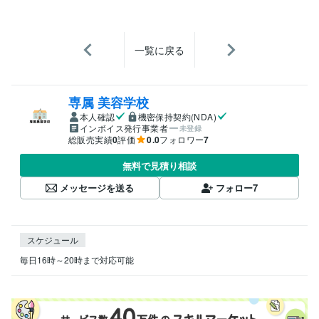
一覧に戻る
専属 美容学校
本人確認
機密保持契約(NDA)
インボイス発行事業者
未登録
総販売実績
0
評価
0.0
フォロワー
7
無料で見積り相談
メッセージを送る
フォロー
7
スケジュール
毎日16時～20時まで対応可能