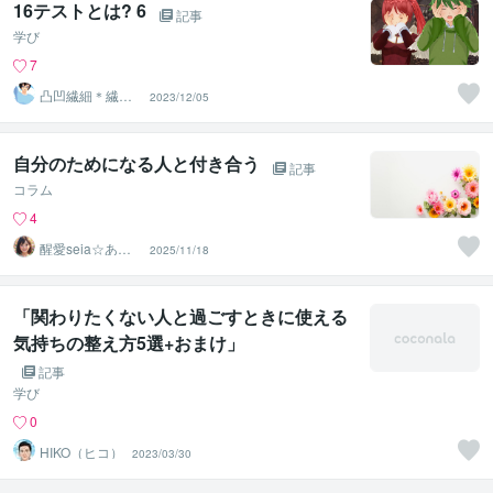
16テストとは? 6
記事
学び
7
凸凹繊細＊繊細
2023/12/05
親子発達親子の
お話相手
自分のためになる人と付き合う
記事
コラム
4
醒愛seia☆あな
2025/11/18
たの心に寄り添
います☆
「関わりたくない人と過ごすときに使える
気持ちの整え方5選+おまけ」
記事
学び
0
HIKO（ヒコ）
2023/03/30