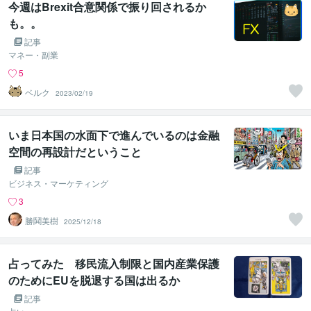
今週はBrexit合意関係で振り回されるか
も。。
記事
マネー・副業
5
ベルク
2023/02/19
いま日本国の水面下で進んでいるのは金融
空間の再設計だということ
記事
ビジネス・マーケティング
3
勝鬨美樹
2025/12/18
占ってみた 移民流入制限と国内産業保護
のためにEUを脱退する国は出るか
記事