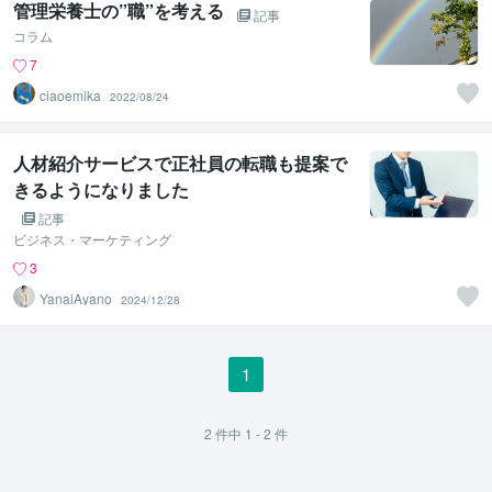
管理栄養士の”職”を考える
記事
コラム
7
ciaoemika
2022/08/24
人材紹介サービスで正社員の転職も提案で
きるようになりました
記事
ビジネス・マーケティング
3
YanaiAyano
2024/12/28
1
2
件中
1 - 2
件