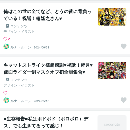
俺はこの世の全てなど、とうの昔に背負っ
ている！祝誕！椿隆之さん♥
コンテンツ
デザイン・イラスト
2
ルナ・ルーン
2024/06/28
キャットストライク様超感謝♥祝誕！睦月♥
仮面ライダー剣マスクオフ初全員集合♥
コンテンツ
デザイン・イラスト
1
ルナ・ルーン
2024/05/10
■生存報告■私はボドボド（ボロボロ）デ
ス、でも生きてるって感じ！