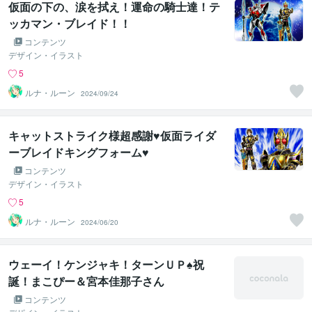
仮面の下の、涙を拭え！運命の騎士達！テ
ッカマン・ブレイド！！
コンテンツ
デザイン・イラスト
5
ルナ・ルーン
2024/09/24
キャットストライク様超感謝♥仮面ライダ
ーブレイドキングフォーム♥
コンテンツ
デザイン・イラスト
5
ルナ・ルーン
2024/06/20
ウェーイ！ケンジャキ！ターンＵＰ♠祝
誕！まこぴー＆宮本佳那子さん
コンテンツ