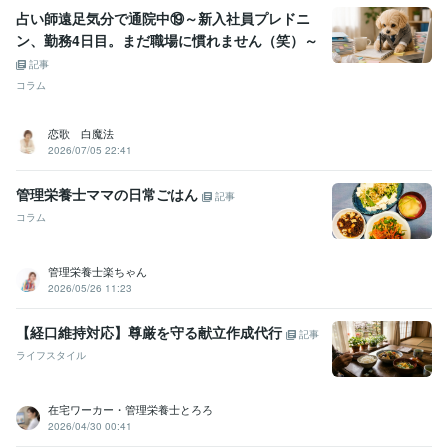
占い師遠足気分で通院中⑲～新入社員プレドニ
ン、勤務4日目。まだ職場に慣れません（笑）～
記事
コラム
恋歌 白魔法
2026/07/05 22:41
管理栄養士ママの日常ごはん
記事
コラム
管理栄養士楽ちゃん
2026/05/26 11:23
【経口維持対応】尊厳を守る献立作成代行
記事
ライフスタイル
在宅ワーカー・管理栄養士とろろ
2026/04/30 00:41