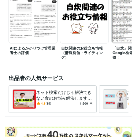
そのため余裕を持った時間の確保を目的とし1週間～10日の提案期限を
設けていただければと思います。
経験職種
ライフスタイル・その他 / その他
経験年数 : 18年
職歴
個人
2025年1月 ~ 現在
AIによるかかりつけ管理栄
自炊関連のお役立ち情報
「自炊」関連
養士の評価
（情報発信・ライティン
Google検
受賞歴
グ）
得！
自力で申請‼「障害年金」（Kindle）
ヘルパーさんの頼み方 A to Z
（Kindle）
出品者の人気サービス
資格・検定
管理栄養士
取得年 : 2004年
ネット検索だけじゃ解決でき
お手
栄養士
取得年 : 2004年
ない食のお悩み解決します
ます
栄養・食事相談、その他のご
から
ビジネス・クリエイティブツール
4.8
(35)
1,500
円
5.0
要望まで管理栄養士におまか
Excel:23年
Word:23年
BASE:3年
せ下さい
その他ツール
栄養マイスター:3年
栄養Pro:5年