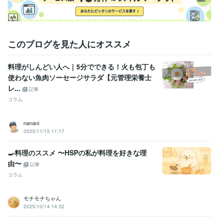
得意分野
住まい・美容・生活相談
栄養・食事相談など
管理栄養士
栄養相談
食事相談
献立作成
栄養計算
レシピ作成
記事執筆
記事監修
食育
ライティング・翻訳
「自炊」関連記事でのSEOスキル
このブログを見た人にオススメ
学歴
長崎県立長崎シーボルト大学
2001年3月 ~ 2005年2月
料理がしんどい人へ｜5分でできる！火も包丁も
使わない魚肉ソーセージサラダ【元管理栄養士
レ...
記事
コラム
nanani
2025/11/15 11:17
🍳料理のススメ 〜HSPの私が料理を好きな理
由〜
記事
コラム
モチモチちゃん
2025/10/14 14:32