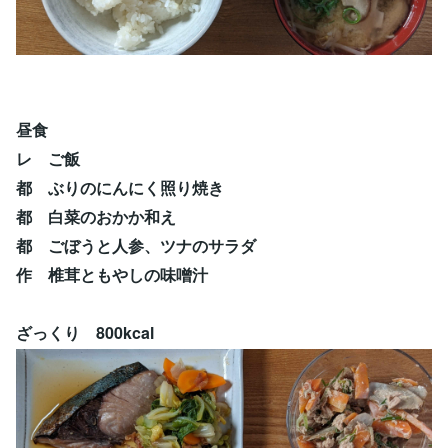
昼食
レ ご飯
都 ぶりのにんにく照り焼き
都 白菜のおかか和え
都 ごぼうと人参、ツナのサラダ
作 椎茸ともやしの味噌汁
ざっくり 800kcal