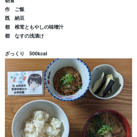
朝食
作 ご飯
既 納豆
都 椎茸ともやしの味噌汁
都 なすの浅漬け
ざっくり 500kcal