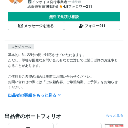
インボイス発行事業者
未登録
総販売実績
169
評価
4.8
フォロワー
211
無料で見積り相談
メッセージを送る
フォロー
211
スケジュール
基本的に8～22時の間で対応させていただきます。

ただし、即答が困難なお問い合わせなどに対しては翌日以降のお返事と
なることがあります。

ご依頼をご希望の場合は事前にお問い合わせください。

お問い合わせの際には「ご依頼内容、ご希望納期、ご予算」をお知らせ
ください。

出品者の実績をもっと見る
「見積り・カスタマイズの相談をする」からご連絡をいただく場合は提
案期限を１週間～10日ほどに設定していただけると幸いです。

見積もりを出すためには最初にいただいたメッセージに加え、いくつか
出品者のポートフォリオ
もっと見る
質問をさせていただき詳細を確認してからの対応となることがありま
す。
