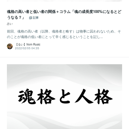
魂格の高い者と低い者の関係＋コラム「魂の成長度100%になるとど
うなる？」
記事
占い
前回、魂格の高い者（以降、魂格者と略す）は物事に囚われないため、そ
のことが魂格の低い者にとって辛く感じるということを記し...
【るい】from Rusic
2022/02/05 04:35