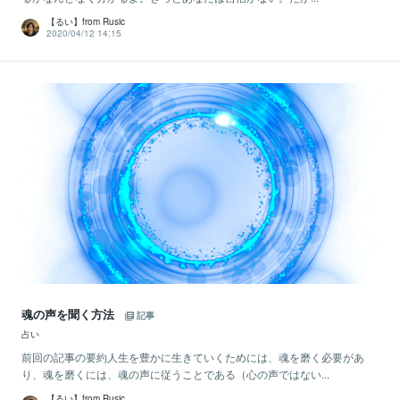
【るい】from Rusic
2020/04/12 14:15
魂の声を聞く方法
記事
占い
前回の記事の要約人生を豊かに生きていくためには、魂を磨く必要があ
り、魂を磨くには、魂の声に従うことである（心の声ではない...
【るい】from Rusic