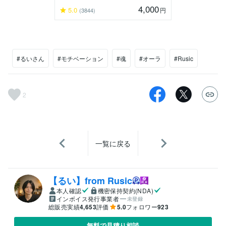
4,000
5.0
円
(3844)
#るいさん
#モチベーション
#魂
#オーラ
#Rusic
2
一覧に戻る
【るい】from Rusic
本人確認
機密保持契約(NDA)
インボイス発行事業者
未登録
総販売実績
4,653
評価
5.0
フォロワー
923
無料で見積り相談