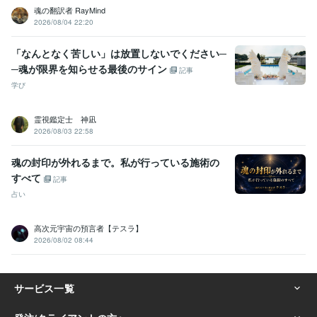
魂の翻訳者 RayMind
2026/08/04 22:20
「なんとなく苦しい」は放置しないでください─
─魂が限界を知らせる最後のサイン
記事
学び
霊視鑑定士 神凪
2026/08/03 22:58
魂の封印が外れるまで。私が行っている施術の
すべて
記事
占い
高次元宇宙の預言者【テスラ】
2026/08/02 08:44