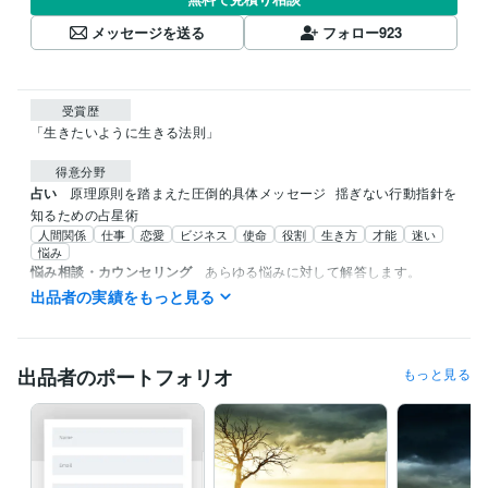
メッセージを送る
フォロー
923
受賞歴
「生きたいように生きる法則」
得意分野
占い
原理原則を踏まえた圧倒的具体メッセージ
揺ぎない行動指針を
知るための占星術
人間関係
仕事
恋愛
ビジネス
使命
役割
生き方
才能
迷い
悩み
悩み相談・カウンセリング
あらゆる悩みに対して解答します。
心
家庭
ビジネス
仕事
恋愛
失恋
悩み
トラウマ
人間関係
出品者の実績をもっと見る
メンタル
出品者のポートフォリオ
もっと見る