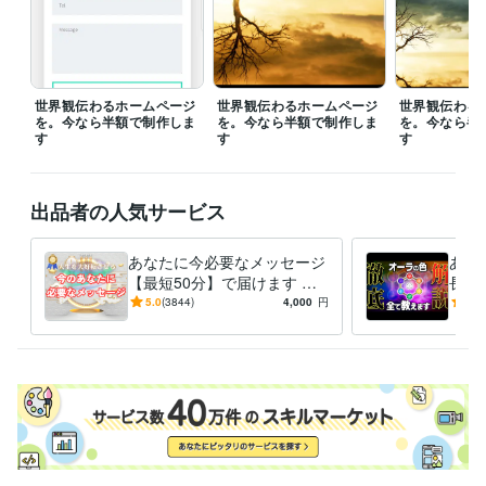
世界観伝わるホームページ
世界観伝わるホームページ
世界観伝わる
を。今なら半額で制作しま
を。今なら半額で制作しま
を。今なら半
す
す
す
出品者の人気サービス
あなたに今必要なメッセージ
あな
【最短50分】で届けます 魂
長度
格を上げ、妥協のない人生を
の、
5.0
(3844)
4,000
円
5.0
送る
ちへ