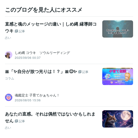
このブログを見た人にオススメ
直感と魂のメッセージの違い｜しめ縄 縁導師コ
ウキ
記事
占い
しめ縄 コウキ ソウルリーディング
2025/09/06 00:37
🎀「✨️自分が放つ光りは！？」🎀😌✨️
記事
コラム
魂鑑定士 子育てかぁちゃん！
2026/08/05 15:06
あなたの直感。それは偶然ではないかもしれま
せん
記事
占い