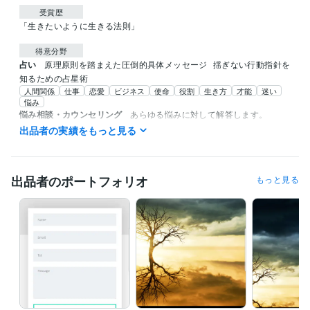
受賞歴
「生きたいように生きる法則」
得意分野
占い
原理原則を踏まえた圧倒的具体メッセージ
揺ぎない行動指針を
知るための占星術
人間関係
仕事
恋愛
ビジネス
使命
役割
生き方
才能
迷い
悩み
悩み相談・カウンセリング
あらゆる悩みに対して解答します。
心
家庭
ビジネス
仕事
恋愛
失恋
悩み
トラウマ
人間関係
出品者の実績をもっと見る
メンタル
出品者のポートフォリオ
もっと見る