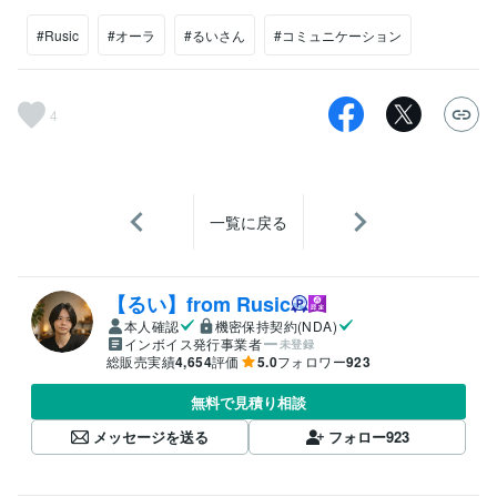
#Rusic
#オーラ
#るいさん
#コミュニケーション
4
一覧に戻る
【るい】from Rusic
本人確認
機密保持契約(NDA)
インボイス発行事業者
未登録
総販売実績
4,654
評価
5.0
フォロワー
923
無料で見積り相談
メッセージを送る
フォロー
923