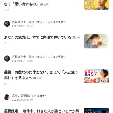
なく「思い出すもの」
記事
占い
霊視鑑定士 昴流（すばる）※ブログ更新中
2025/10/31 11:45
あなたの魅力は、すでに内側で輝いている
記事
占い
霊視鑑定士 昴流（すばる）※ブログ更新中
2025/10/21 12:22
霊視・お盆なのに休まない。あえて「人と違う
流れ」を選ぶ人へ
記事
占い
真実の霊視鑑定✨アダ369✨
2026/08/09 01:04
霊視鑑定・ 連休中、好きな人が誰といるのか気