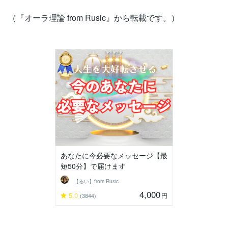
（『オーラ理論 from Rusic』から転載です。）
あなたに今必要なメッセージ【最
短50分】で届けます
【るい】from Rusic
4,000
5.0
円
(3844)