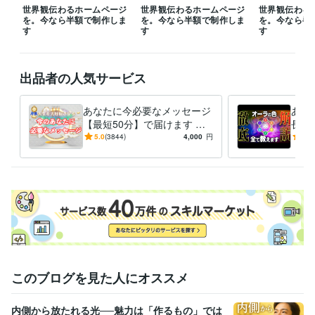
世界観伝わるホームページ
世界観伝わるホームページ
世界観伝わる
を。今なら半額で制作しま
を。今なら半額で制作しま
を。今なら半
す
す
す
出品者の人気サービス
あなたに今必要なメッセージ
あな
【最短50分】で届けます 魂
長度
格を上げ、妥協のない人生を
の、
5.0
(3844)
4,000
円
5.0
送る
ちへ
このブログを見た人にオススメ
内側から放たれる光──魅力は「作るもの」では