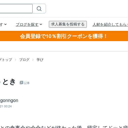
会員登録で10％割引クーポンを獲得！
グトップ
ブログ
学び
うとき
記事
ygonngon
21 00:24
との食事会や会合などが終わった後、帰宅してドッと