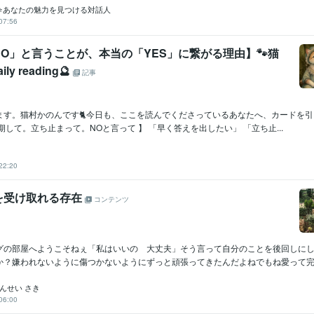
⭐あなたの魅力を見つける対話人
07:56
O」と言うことが、本当の「YES」に繋がる理由】🐾猫
ly reading🔮
記事
す。猫村かのんです🐈今日も、ここを読んでくださっているあなたへ、カードを引き
延期して。立ち止まって。NOと言って 】 「早く答えを出したい」 「立ち止...
22:20
を受け取れる存在
コンテンツ
グの部屋へようこそねぇ「私はいいの 大丈夫」そう言って自分のことを後回しに
か？嫌われないように傷つかないようにずっと頑張ってきたんだよねでもね愛って完璧
んせい さき
06:00