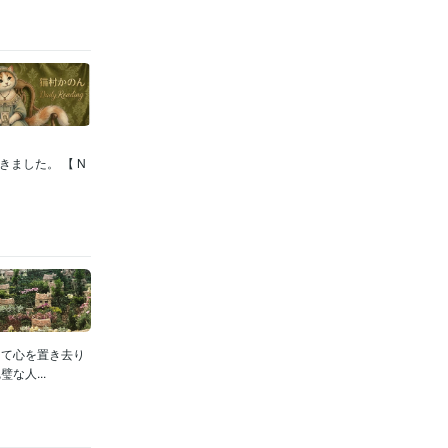
ました。 【 N
して心を置き去り
な人...