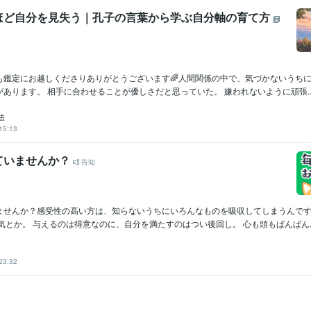
ほど自分を見失う｜孔子の言葉から学ぶ自分軸の育て方
つも鑑定にお越しくださりありがとうございます🌈人間関係の中で、気づかないうち
あります。 相手に合わせることが優しさだと思っていた。 嫌われないように頑張..
法
15:13
ていませんか？
告知
ませんか？感受性の高い方は、知らないうちにいろんなものを吸収してしまうんで
気とか。 与えるのは得意なのに、自分を満たすのはつい後回し。 心も頭もぱんぱん..
23:32