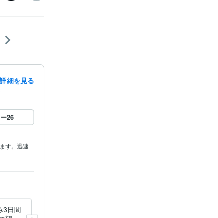
詳細を見る
録
ロー
26
ます。迅速
み3日間
ステップファミリーを目指す