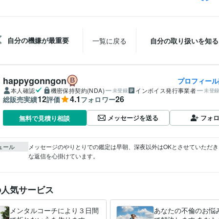
自分の機嫌が最重要
一覧に戻る
自分の取り扱いを知る
happygonngon
プロフィール
本人確認
機密保持契約(NDA)
インボイス発行事業者
未登録
未登
12
4.1
26
総販売実績
評価
フォロワー
メッセージを送る
フォ
無料で見積り相談
ュール
メッセージのやりとりでの鑑定は早朝、深夜以外はOKとさせていただき
な返信を心掛けています。
の人気サービス
メンタルコーチにより３日間
あなたの不倫のお悩