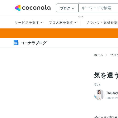
ココナラブログ
ホーム
ブロ
気を遣
学び
happ
2021/02/
会社や友達