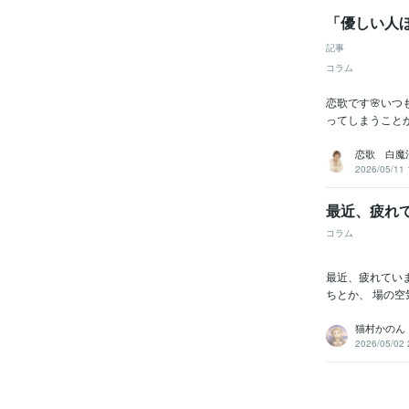
「優しい人
記事
コラム
恋歌です🌸い
ってしまうことが
恋歌 白魔
2026/05/11 
最近、疲れ
コラム
最近、疲れてい
ちとか、 場の空
猫村かのん
2026/05/02 