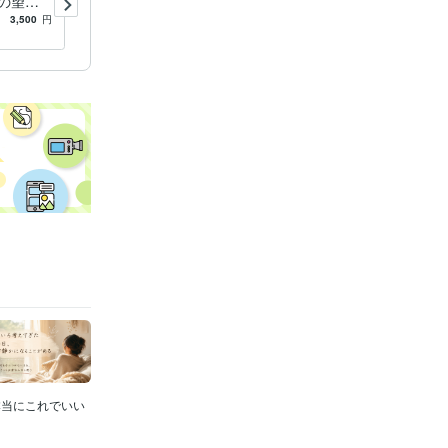
の望む
方の道へ光を照らします 再
ょう
婚・ステップファミリーを目
3,500
円
1.0
(1)
3,500
円
指す方、是非一緒に考えまし
ょう。
本当にこれでいい