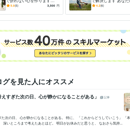
で折れない心を作ります
で解決します あなた
【本当に変わりたい人限定】
ゴールを見つけまし
5.0
(5)
3,500
円
4.2
(6)
あなたの魂が望む方向を見つ
けます。
ログを見た人にオススメ
考えすぎた次の日、心が静かになることがある」
記事
た次の日、 心が静かになることがある。 特に、 「これからどうしていこう」 「
、 深いところまで考えたあとほど。 明日がお休みだと思うと、 なおさら気持...