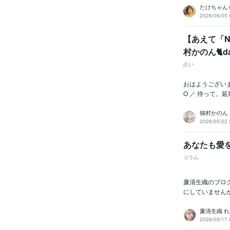
たけちゃん
2026/06/05 
【あえて「N
村かのん🐈dai
占い
おはようございま
O ／ 待って。
猫村かのん
2026/05/22 
あなたも愛
コラム
廉清生織のブロ
にしていません
廉清生織 れ
2026/05/17 