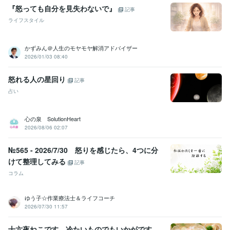
『怒っても自分を見失わないで』
記事
ライフスタイル
かずみん＠人生のモヤモヤ解消アドバイザー
2026/01/03 08:40
怒れる人の星回り
記事
占い
心の泉 SolutionHeart
2026/08/06 02:07
№565 - 2026/7/30 怒りを感じたら、4つに分
けて整理してみる
記事
コラム
ゆう子☆作業療法士＆ライフコーチ
2026/07/30 11:57
十六夜ねこです。冷たいものでもいかがです