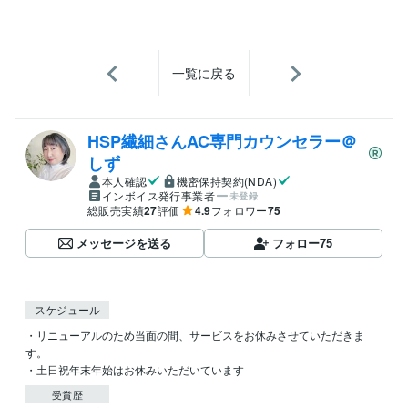
一覧に戻る
HSP繊細さんAC専門カウンセラー＠
しず
本人確認
機密保持契約(NDA)
インボイス発行事業者
未登録
総販売実績
27
評価
4.9
フォロワー
75
メッセージを送る
フォロー
75
スケジュール
・リニューアルのため当面の間、サービスをお休みさせていただきま
す。

・土日祝年末年始はお休みいただいています
受賞歴