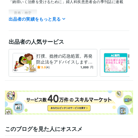
「納得いく治療を受けるために」婦人科疾患患者会の季刊誌に連載
資格・検定
出品者の実績をもっと見る
鍼灸師
取得年 : 1997年
柔整師
取得年 : 2000年
ケアマネジャー
取得年 : 2007年
JADP認定メンタル心理カウンセラー®
取得年 : 2021年
出品者の人気サービス
得意分野
悩み相談・カウンセリング
ペットロス　
HPS
打撲、捻挫の応急処置。再発
毒親
カウンセリング
防止法をアドバイスします
決し
住まい・美容・生活相談
子宮筋腫、子宮内膜症、更年期症状
閃輝暗
病院が開いていない、応急処
ーク
5.0
(4)
1,000
円
4.4
点を伴う片頭痛
置方法が知りたい時、ご利用
お手
健康
下さい
このブログを見た人にオススメ