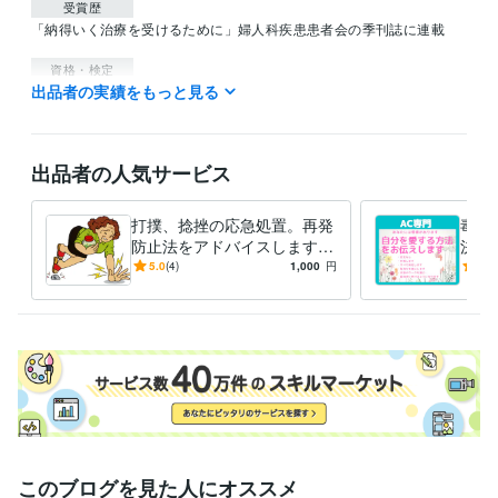
受賞歴
「納得いく治療を受けるために」婦人科疾患患者会の季刊誌に連載
資格・検定
出品者の実績をもっと見る
鍼灸師
取得年 : 1997年
柔整師
取得年 : 2000年
ケアマネジャー
取得年 : 2007年
JADP認定メンタル心理カウンセラー®
取得年 : 2021年
出品者の人気サービス
得意分野
悩み相談・カウンセリング
ペットロス　
HPS
打撲、捻挫の応急処置。再発
毒親
カウンセリング
防止法をアドバイスします
決し
住まい・美容・生活相談
子宮筋腫、子宮内膜症、更年期症状
閃輝暗
病院が開いていない、応急処
ーク
5.0
(4)
1,000
円
4.4
点を伴う片頭痛
置方法が知りたい時、ご利用
お手
健康
下さい
このブログを見た人にオススメ