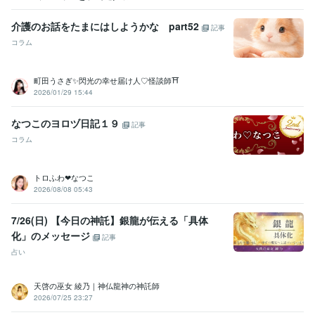
介護のお話をたまにはしようかな part52
記事
コラム
町田うさぎ✨閃光の幸せ届け人♡怪談師⛩️
2026/01/29 15:44
なつこのヨロヅ日記１９
記事
コラム
トロふわ❤なつこ
2026/08/08 05:43
7/26(日) 【今日の神託】銀龍が伝える「具体
化」のメッセージ
記事
占い
天啓の巫女 綾乃｜神仏龍神の神託師
2026/07/25 23:27