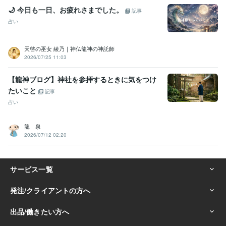
🌙 今日も一日、お疲れさまでした。
記事
占い
天啓の巫女 綾乃｜神仏龍神の神託師
2026/07/25 11:03
【龍神ブログ】神社を参拝するときに気をつけ
たいこと
記事
占い
龍 泉
2026/07/12 02:20