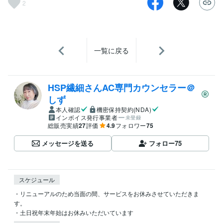
2
一覧に戻る
HSP繊細さんAC専門カウンセラー＠
しず
本人確認
機密保持契約(NDA)
インボイス発行事業者
未登録
総販売実績
27
評価
4.9
フォロワー
75
メッセージを送る
フォロー
75
スケジュール
・リニューアルのため当面の間、サービスをお休みさせていただきま
す。

・土日祝年末年始はお休みいただいています