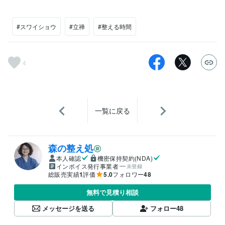
#スワイショウ
#立禅
#整える時間
4
一覧に戻る
森の整え処
本人確認
機密保持契約(NDA)
インボイス発行事業者
未登録
総販売実績
1
評価
5.0
フォロワー
48
無料で見積り相談
メッセージを送る
フォロー
48