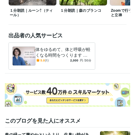
１分朗読｜ルーンᛏ（ティ
１分朗読｜森のブランコ
Zoomで行う
ール）
と立禅
出品者の人気サービス
体をゆるめて、体と呼吸が軽
くなる時間をつくります ビ
デオチャットでやさしく体を
5.0
(1)
2,000
円
/30分
動かします。
このブログを見た人にオススメ
春の緑って爽やかというより、生臭い時があ