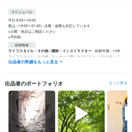
スケジュール
平日 9:00〜16:00

夜は（19:00〜21:00）火曜・金曜も対応しています

※土曜・祝日はご相談ください

経験職種
ライフスタイル・その他 / 講師・インストラクター
経験年数 : 10年
ライフスタイル・その他 / マッサージ師・セラピスト
経験年数 : 10
出品者の実績をもっと見る
年
ライフスタイル・その他 / カウンセラー・コーチ
経験年数 : 10年
職歴
出品者のポートフォリオ
もっと見る
フリーランス
2015年3月 ~ 現在
得意分野
悩み相談・カウンセリング
雑談・話し相手・ボディーワーク
メンタルケア