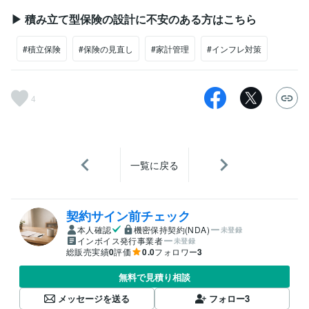
▶ 積み立て型保険の設計に不安のある方はこちら
#積立保険
#保険の見直し
#家計管理
#インフレ対策
4
一覧に戻る
契約サイン前チェック
本人確認
機密保持契約(NDA)
未登録
インボイス発行事業者
未登録
総販売実績
0
評価
0.0
フォロワー
3
無料で見積り相談
メッセージを送る
フォロー
3