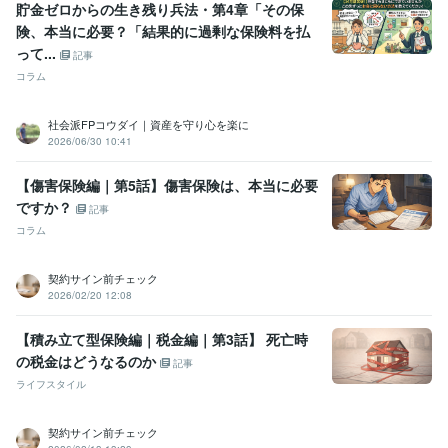
貯金ゼロからの生き残り兵法・第4章「その保
険、本当に必要？「結果的に過剰な保険料を払
って...
記事
コラム
社会派FPコウダイ｜資産を守り心を楽に
2026/06/30 10:41
【傷害保険編｜第5話】傷害保険は、本当に必要
ですか？
記事
コラム
契約サイン前チェック
2026/02/20 12:08
【積み立て型保険編｜税金編｜第3話】 死亡時
の税金はどうなるのか
記事
ライフスタイル
契約サイン前チェック