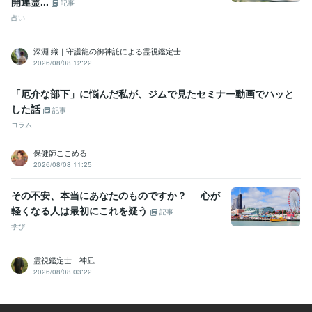
開運霊...
記事
占い
深淵 織｜守護龍の御神託による霊視鑑定士
2026/08/08 12:22
「厄介な部下」に悩んだ私が、ジムで見たセミナー動画でハッと
した話
記事
コラム
保健師ここめる
2026/08/08 11:25
その不安、本当にあなたのものですか？──心が
軽くなる人は最初にこれを疑う
記事
学び
霊視鑑定士 神凪
2026/08/08 03:22