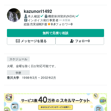
kazunori1492
本人確認
機密保持契約(NDA)
インボイス発行事業者
未登録
総販売実績
0
評価
0.0
フォロワー
0
無料で見積り相談
メッセージを送る
フォロー
0
スケジュール
火曜、金曜を除く日が対応可能です。
学歴
香川大学
1998年3月 ~ 2002年2月