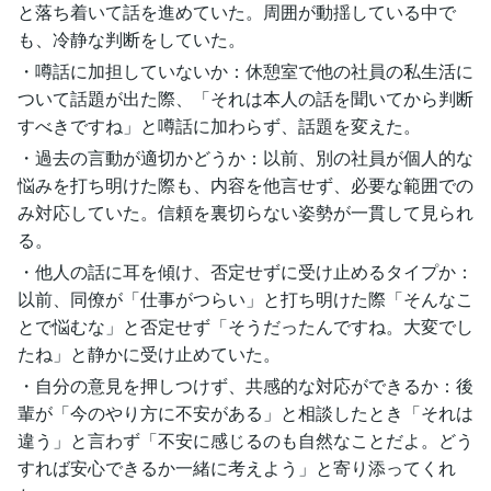
と落ち着いて話を進めていた。周囲が動揺している中で
も、冷静な判断をしていた。
・噂話に加担していないか：休憩室で他の社員の私生活に
ついて話題が出た際、「それは本人の話を聞いてから判断
すべきですね」と噂話に加わらず、話題を変えた。
・過去の言動が適切かどうか：以前、別の社員が個人的な
悩みを打ち明けた際も、内容を他言せず、必要な範囲での
み対応していた。信頼を裏切らない姿勢が一貫して見られ
る。
・他人の話に耳を傾け、否定せずに受け止めるタイプか：
以前、同僚が「仕事がつらい」と打ち明けた際「そんなこ
とで悩むな」と否定せず「そうだったんですね。大変でし
たね」と静かに受け止めていた。
・自分の意見を押しつけず、共感的な対応ができるか：後
輩が「今のやり方に不安がある」と相談したとき「それは
違う」と言わず「不安に感じるのも自然なことだよ。どう
すれば安心できるか一緒に考えよう」と寄り添ってくれ