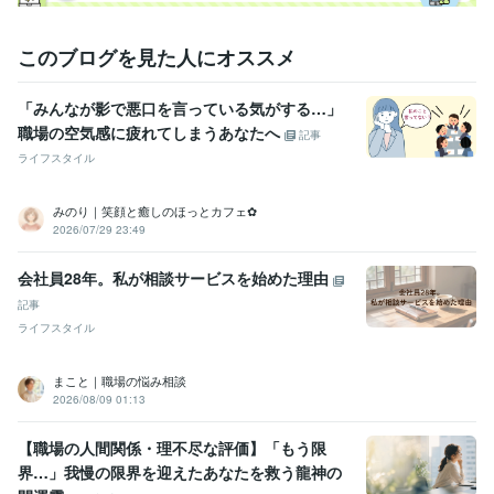
このブログを見た人にオススメ
「みんなが影で悪口を言っている気がする…」
職場の空気感に疲れてしまうあなたへ
記事
ライフスタイル
みのり｜笑顔と癒しのほっとカフェ✿
2026/07/29 23:49
会社員28年。私が相談サービスを始めた理由
記事
ライフスタイル
まこと｜職場の悩み相談
2026/08/09 01:13
【職場の人間関係・理不尽な評価】「もう限
界…」我慢の限界を迎えたあなたを救う龍神の