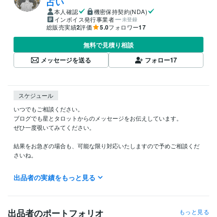
占い
本人確認
機密保持契約(NDA)
インボイス発行事業者
未登録
総販売実績
2
評価
5.0
フォロワー
17
無料で見積り相談
メッセージを送る
フォロー
17
スケジュール
いつでもご相談ください。

ブログでも星とタロットからのメッセージをお伝えしています。

ぜひ一度覗いてみてください。

結果をお急ぎの場合も、可能な限り対応いたしますので予めご相談くだ
さいね。

フォローをしていただけると割引クーポンを発行しておりますので、ぜ
出品者の実績をもっと見る
ひご利用ください。

お友達紹介キャンペーンをご利用の方はこちら[　PNN7CV　]をご入力く
ださい。

出品者のポートフォリオ
もっと見る