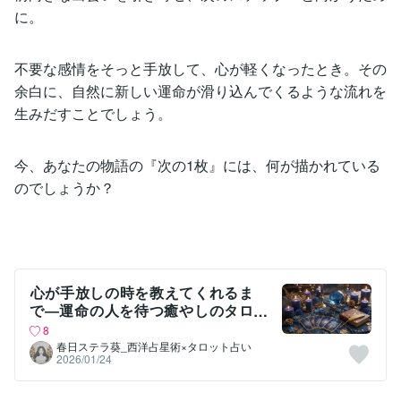
に。
不要な感情をそっと手放して、心が軽くなったとき。その
余白に、自然に新しい運命が滑り込んでくるような流れを
生みだすことでしょう。
今、あなたの物語の『次の1枚』には、何が描かれている
のでしょうか？
​心が手放しの時を教えてくれるま
で―運命の人を待つ癒やしのタロ
ット
8
春日ステラ葵_西洋占星術×タロット占い
2026/01/24