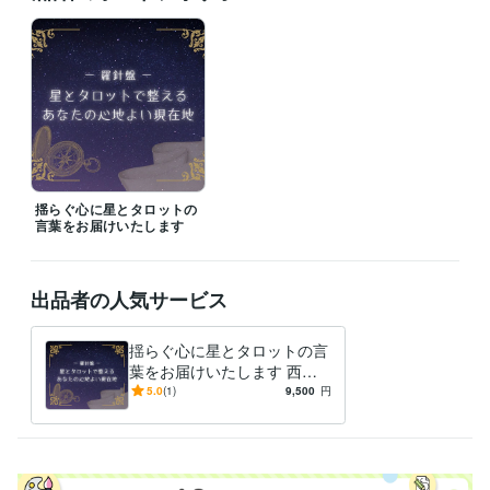
経験職種
ライフスタイル・その他 / 占い師
経験年数 : 17年
資格・検定
カラーコーディネーター
取得年 : 2003年
色彩検定1級
取得年 : 2004年
得意分野
占い
タロットカード、西洋占星術
揺らぐ心に星とタロットの
言葉をお届けいたします
出品者の人気サービス
揺らぐ心に星とタロットの言
葉をお届けいたします 西洋
占星術とタロットで、本来の
5.0
(1)
9,500
円
『私』に還る癒しの時間を。