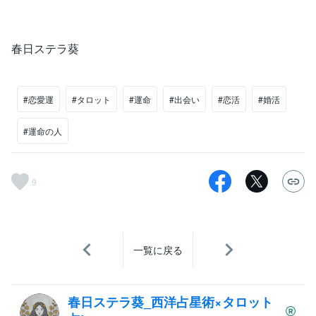
春日ステラ葵
#恋愛運
#タロット
#運命
#出会い
#恋活
#婚活
#運命の人
9
一覧に戻る
春日ステラ葵_西洋占星術×タロット