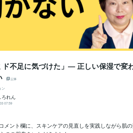
ミド不足に気づけた」― 正しい保湿で変
い
記事
ョン
しろれん
03 07:59
beのコメント欄に、スキンケアの見直しを実践しながら肌