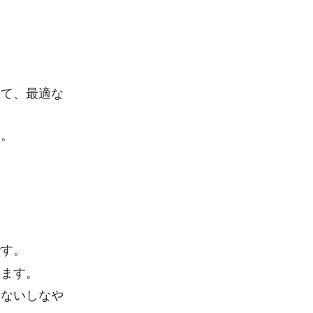
けて、最適な
い。
です。
ります。
けないしなや