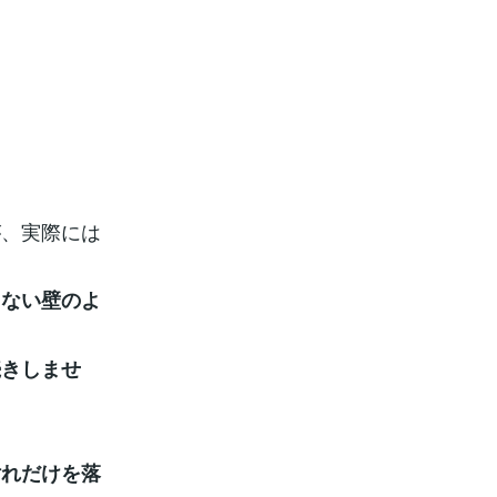
が、実際には
。
さない壁のよ
続きしませ
汚れだけを落