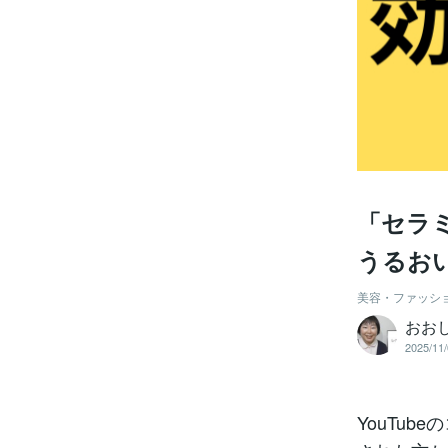
「セラ
うるお
美容・ファッシ
おお
2025/11/
YouTu