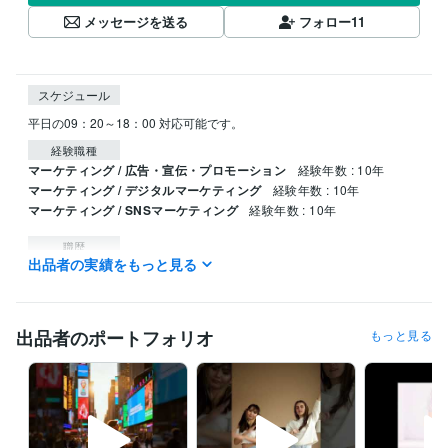
メッセージを送る
フォロー
11
スケジュール
平日の09：20～18：00 対応可能です。
経験職種
マーケティング / 広告・宣伝・プロモーション
経験年数 : 10年
マーケティング / デジタルマーケティング
経験年数 : 10年
マーケティング / SNSマーケティング
経験年数 : 10年
職歴
出品者の実績をもっと見る
フリーランス
2015年3月 ~ 現在
資格・検定
二種証券外務員
取得年 : 2012年
出品者のポートフォリオ
もっと見る
プログラミング言語・フレームワーク
C:1年
C#:1年
C#.NET:1年
C++:1年
CSS:1年
HTML:1年
Java:1年
JavaScript:1年
PL/SQL:1年
Python:1年
Sass:1年
SQL:1年
VBA:1年
Amazon Web Services:0年
Linux:0年
Apache:0年
Microsoft SQL Server:0年
MySQL:0年
GitHub:0年