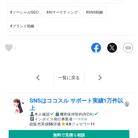
#ソーシャルSEO
#AIマーケティング
#SNS戦略
#ブランド戦略
4
一覧に戻る
SNSはココスル サポート実績1万件以
上
本人確認
機密保持契約(NDA)
インボイス発行事業者
未登録
総販売実績
56
評価
4.9
フォロワー
11
無料で見積り相談