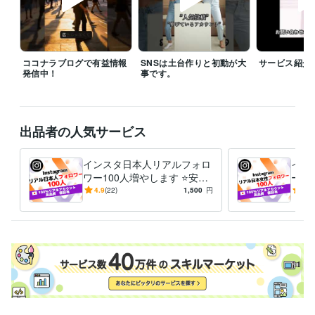
ビジネス・クリエイティブツール
Excel:15年
Google スプレッドシート:10年
PowerPoint:15年
Word:15年
BASE:5年
Shopify:5年
STORES:5年
Moneyfoward:10年
PCA:10年
ChatGPT:1年
Adobe Photoshop:2年
Final Cut Pro:1年
ココナラブログで有益情報
SNSは土台作りと初動が大
サービス紹介
発信中！
事です。
CapCut:1年
PowerDirector:1年
InShot:1年
Canva:2年
Studio One:1年
得意分野
集客・マーケティング相談
バイラルマーケティング
出品者の人気サービス
学歴
早稲田大学
2007年3月 ~ 2013年2月
インスタ日本人リアルフォロ
イン
ワー100人増やします ⭐安全
ー 
語学力
高品質 増加 減少保証 ⭐ Insta
＆低
4.9
(22)
1,500
円
5.0
英語
ビジネスレベル
gram 運用
頼向上
韓国語
ビジネスレベル