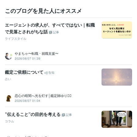
このブログを見た人にオススメ
エージェントの求人が、すべてではない｜転職
で見落とされがちな話
記事
ライフスタイル
やまちゃ〜転職・就職支援〜
2026/08/07 01:39
鑑定ご依頼について
告知
占い
恋心の暗闇へ光を灯す│鑑定師ゆり❁⃘
2026/08/07 01:04
”伝えること”の目的を考える
記事
コラム