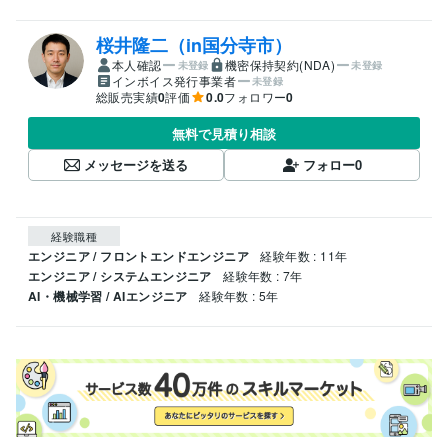
桜井隆二（in国分寺市）
本人確認
機密保持契約(NDA)
未登録
未登録
インボイス発行事業者
未登録
総販売実績
0
評価
0.0
フォロワー
0
無料で見積り相談
メッセージを送る
フォロー
0
経験職種
エンジニア / フロントエンドエンジニア
経験年数 : 11年
エンジニア / システムエンジニア
経験年数 : 7年
AI・機械学習 / AIエンジニア
経験年数 : 5年