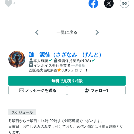
6
一覧に戻る
漣 源徒（さざなみ げんと）
本人確認
機密保持契約(NDA)
インボイス発行事業者
未登録
総販売実績
0
評価
0.0
フォロワー
1
無料で見積り相談
メッセージを送る
フォロー
1
スケジュール
月曜日から土曜日：14時-22時まで対応可能でございます。

日曜日：お申し込みのみ受け付けており、返信と鑑定は月曜日以降とな
ります。