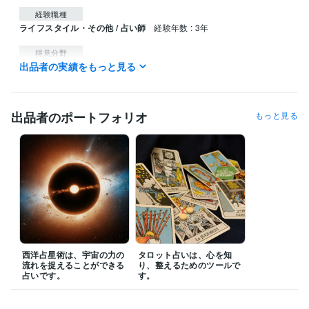
経験職種
ライフスタイル・その他 / 占い師
経験年数 : 3年
得意分野
出品者の実績をもっと見る
占い
タロット占い
西洋占星術
心理学による分析
語学力
英語
日常会話レベル
出品者のポートフォリオ
もっと見る
西洋占星術は、宇宙の力の
タロット占いは、心を知
流れを捉えることができる
り、整えるためのツールで
占いです。
す。