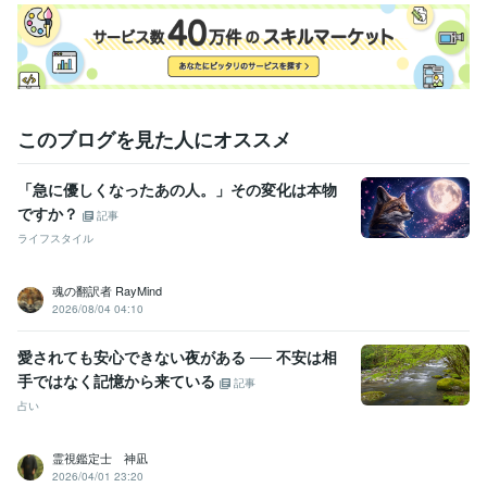
このブログを見た人にオススメ
「急に優しくなったあの人。」その変化は本物
ですか？
記事
ライフスタイル
魂の翻訳者 RayMind
2026/08/04 04:10
愛されても安心できない夜がある ── 不安は相
手ではなく記憶から来ている
記事
占い
霊視鑑定士 神凪
2026/04/01 23:20