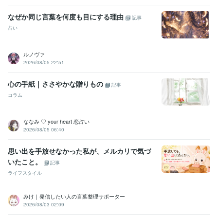
なぜか同じ言葉を何度も目にする理由
記事
占い
ルノヴァ
2026/08/05 22:51
心の手紙｜ささやかな贈りもの
記事
コラム
ななみ ♡ your heart 恋占い
2026/08/05 06:40
思い出を手放せなかった私が、メルカリで気づ
いたこと。
記事
ライフスタイル
みけ｜発信したい人の言葉整理サポーター
2026/08/03 02:09