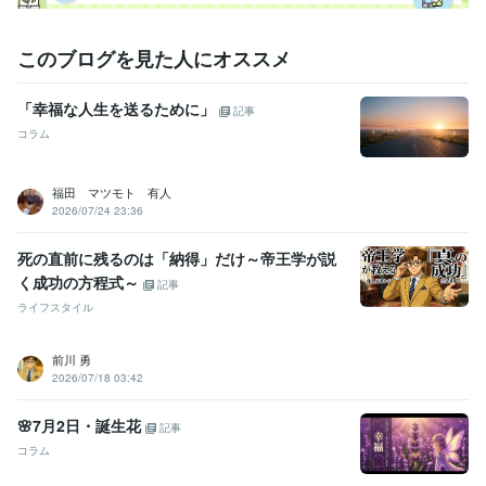
このブログを見た人にオススメ
「幸福な人生を送るために」
記事
コラム
福田 マツモト 有人
2026/07/24 23:36
死の直前に残るのは「納得」だけ～帝王学が説
く成功の方程式～
記事
ライフスタイル
前川 勇
2026/07/18 03:42
🌸7月2日・誕生花
記事
コラム