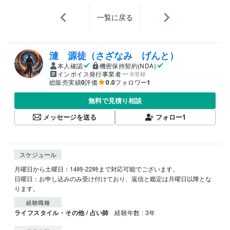
一覧に戻る
漣 源徒（さざなみ げんと）
本人確認
機密保持契約(NDA)
インボイス発行事業者
未登録
総販売実績
0
評価
0.0
フォロワー
1
無料で見積り相談
メッセージを送る
フォロー
1
スケジュール
月曜日から土曜日：14時-22時まで対応可能でございます。

日曜日：お申し込みのみ受け付けており、返信と鑑定は月曜日以降とな
ります。
経験職種
ライフスタイル・その他 / 占い師
経験年数 : 3年