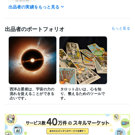
得意分野
出品者の実績をもっと見る
占い
タロット占い
西洋占星術
心理学による分析
語学力
英語
日常会話レベル
出品者のポートフォリオ
もっと見る
西洋占星術は、宇宙の力の
タロット占いは、心を知
流れを捉えることができる
り、整えるためのツールで
占いです。
す。