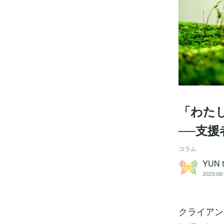
「わた
──支
コラム
YUN t
2025/08/
クライアン