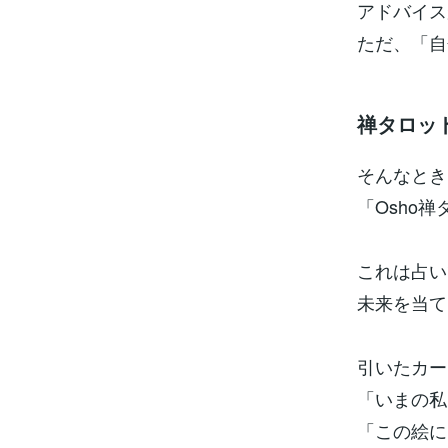
アドバイス
ただ、「自
禅タロッ
そんなとき
「Osho
これは占い
未来を当て
引いたカー
「いまの私
「この絵に