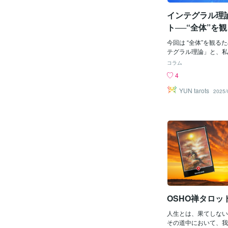
も大切なのは行動です
インテグラル理
しい機会です。 自分
とで、 未来も開かれ
ト──“全体”を
は簡単。 まずは、自
に、新しい目標を明確
今回は “全体”を観る
目標にむかって、 計
テグラル理論」と、私
うして、確実に前進し続け
「禅タロット」との不
コラム
択と行動、 これが今
てお話しします。イン
4
す。 最良の選択をし
は？「インテグラル理
を過ごしましょう(*˘︶˘*
ょっと難しそうに感じ
YUN tarots
2025/
内☆ 禅タロットは、
ん。でも、イメージは
ンをお受けしています
いのです。心理学や哲
方はお気軽にご利用く
ど、バラバラに存在す
+｡୨♡୧｡+｡୨♡୧｡+｡୨♡
一枚の地図に描き直し
♡୧｡+｡ 最後までご
の地図があると、自分
いました！ メッセー
関係も、社会全体も、
嬉しい限りです✨ 私
とができます。たとえ
ので💪✨ 良かったら
座標があります。▶️
ローで、 下のボタン
面か外側か、個人か集
応援してください
にいるか（価値観や視
▶️どの領域で考える
OSHO禅タロッ
理、美意識など）▶️
している、リラックス
人生とは、果てしない
ている…）▶️どんな
その道中において、我
性）こうして全方向か