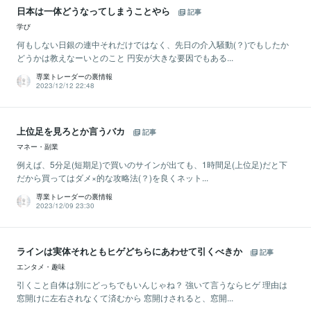
日本は一体どうなってしまうことやら
記事
学び
何もしない日銀の連中それだけではなく、先日の介入騒動(？)でもしたか
どうかは教えなーいとのこと 円安が大きな要因でもある...
専業トレーダーの裏情報
2023/12/12 22:48
上位足を見ろとか言うバカ
記事
マネー・副業
例えば、5分足(短期足)で買いのサインが出ても、1時間足(上位足)だと下
だから買ってはダメ×的な攻略法(？)を良くネット...
専業トレーダーの裏情報
2023/12/09 23:30
ラインは実体それともヒゲどちらにあわせて引くべきか
記事
エンタメ・趣味
引くこと自体は別にどっちでもいんじゃね？ 強いて言うならヒゲ 理由は
窓開けに左右されなくて済むから 窓開けされると、窓開...