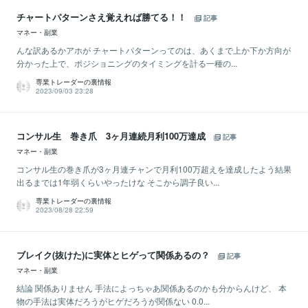
チャートパターンさえ覚えれば勝てる！！
記事
マネー・副業
んな訳あるかアホが チャートパターンってのは、あくまで上か下か方向が
分かった上で、ポジショニングのタイミングを計る一種の...
専業トレーダーの裏情報
2023/09/03 23:28
コンサル生 巻き爪 3ヶ月連続月利100万達成
記事
マネー・副業
コンサル生の巻き爪が3ヶ月連チャンで月利100万超えを達成したよう結果
出るまでは1年弱くらいやったけな そこから調子良い...
専業トレーダーの裏情報
2023/08/28 22:59
ブレイク(抜けた)に実体とヒゲって関係あるの？
記事
マネー・副業
結論 関係ありません 手法によっちゃあ関係あるのかも分からんけど、 本
物の手法は実体だろうがヒゲだろうが関係ない 0.0...