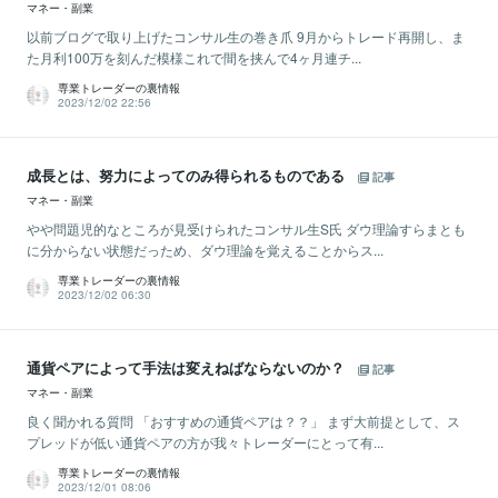
マネー・副業
以前ブログで取り上げたコンサル生の巻き爪 9月からトレード再開し、ま
た月利100万を刻んだ模様これで間を挟んで4ヶ月連チ...
専業トレーダーの裏情報
2023/12/02 22:56
成長とは、努力によってのみ得られるものである
記事
マネー・副業
やや問題児的なところが見受けられたコンサル生S氏 ダウ理論すらまとも
に分からない状態だっため、ダウ理論を覚えることからス...
専業トレーダーの裏情報
2023/12/02 06:30
通貨ペアによって手法は変えねばならないのか？
記事
マネー・副業
良く聞かれる質問 「おすすめの通貨ペアは？？」 まず大前提として、ス
プレッドが低い通貨ペアの方が我々トレーダーにとって有...
専業トレーダーの裏情報
2023/12/01 08:06