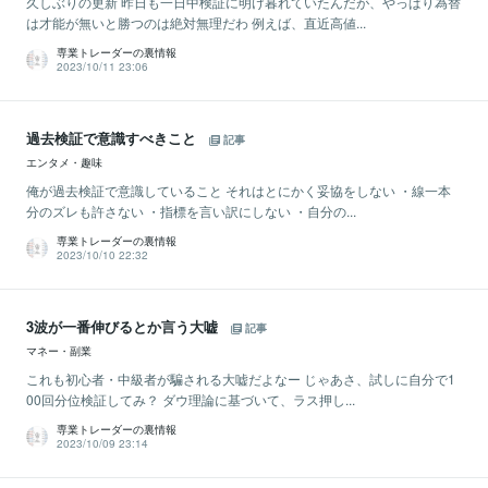
久しぶりの更新 昨日も一日中検証に明け暮れていたんだが、やっぱり為替
は才能が無いと勝つのは絶対無理だわ 例えば、直近高値...
専業トレーダーの裏情報
2023/10/11 23:06
過去検証で意識すべきこと
記事
エンタメ・趣味
俺が過去検証で意識していること それはとにかく妥協をしない ・線一本
分のズレも許さない ・指標を言い訳にしない ・自分の...
専業トレーダーの裏情報
2023/10/10 22:32
3波が一番伸びるとか言う大嘘
記事
マネー・副業
これも初心者・中級者が騙される大嘘だよなー じゃあさ、試しに自分で1
00回分位検証してみ？ ダウ理論に基づいて、ラス押し...
専業トレーダーの裏情報
2023/10/09 23:14