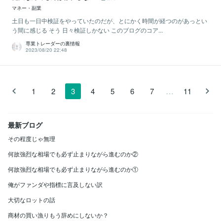
マネー・副業
土日も一日中検証をやっていたのだが、とにかく時間が経つのがあっとい
う間に感じる そう 日々検証しかない このブログのコア...
専業トレーダーの裏情報
2023/08/20 22:48
…
1
2
3
4
5
6
7
11
最新ブログ
その程度じゃ無理
何故強烈な相場でも必ず止まりながら進むのか②
何故強烈な相場でも必ず止まりながら進むのか①
俺がファンダや指標に言及しない訳
大切なロットの話
商材の買い漁りもう辞めにしないか？