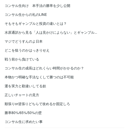
コンサル生向け 本手法の勝率を少し公開
コンサル生からの礼のLINE
そもそもギャンブルと投資の違いとは？
水原通訳から見る「人は見かけによらない」とギャンブル...
マジでどうすんのよ日本
どこを狙うのかはっきりせえ
戦う前から負けている
コンサル生の成長はどれくらい時間がかかるのか？
本物かつ明確な手法なくして勝つのは不可能
運を実力と勘違いしてる奴
正しいチャートの見方
順張りor逆張りどちらで攻めるか固定しろ
勝率80%/65%/50%の壁
コンサル生に求めたい事