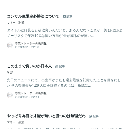
コンサル生限定必勝法について
記事
マネー・副業
タイトルだけ見ると胡散臭いんだけど、あるんだな〜これが 笑 ほぼほぼ
ノーリスクで年利10%は固い方法が 金が減るのが怖い...
専業トレーダーの裏情報
2023/10/13 22:38
このままで良いのか日本人
記事
学び
先日のニュースにて、出生率がまたも過去最低を記録したことを目をにし
た その数値僅か1.26 人口を維持するのには、単純に...
専業トレーダーの裏情報
2023/10/12 22:44
やっぱり為替は才能が無いと勝つのは無理だわ
記事
マネー・副業