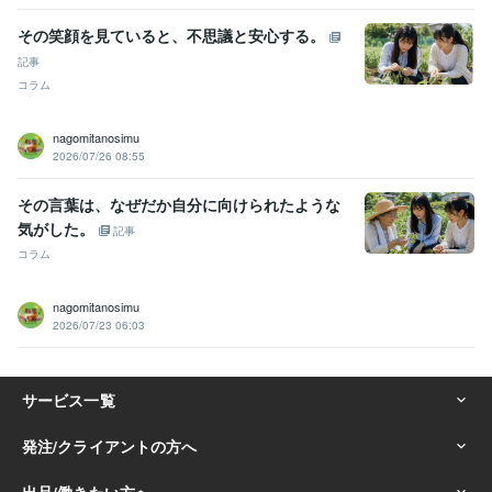
その笑顔を見ていると、不思議と安心する。
記事
コラム
nagomitanosimu
2026/07/26 08:55
その言葉は、なぜだか自分に向けられたような
気がした。
記事
コラム
nagomitanosimu
2026/07/23 06:03