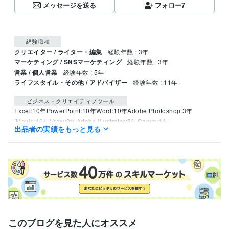
メッセージを送る
フォロー
7
経験職種
クリエイター / ライター・編集
経験年数 : 3年
マーケティング / SNSマーケティング
経験年数 : 3年
営業 / 個人営業
経験年数 : 5年
ライフスタイル・その他 / アドバイザー
経験年数 : 11年
ビジネス・クリエイティブツール
Excel:10年
PowerPoint:10年
Word:10年
Adobe Photoshop:3年
iMovie:10年
Vrew:0年
Adobe Illustrator:3年
Canva:1年
出品者の実績をもっと見る
Adobe InDesign:1年
GarageBand:7年
Keynote:10年
このブログを見た人にオススメ