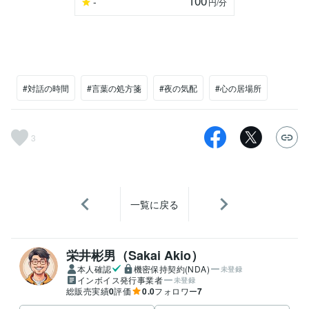
100
-
円
/分
#対話の時間
#言葉の処方箋
#夜の気配
#心の居場所
3
一覧に戻る
栄井彬男（Sakai Akio）
本人確認
機密保持契約(NDA)
未登録
インボイス発行事業者
未登録
総販売実績
0
評価
0.0
フォロワー
7