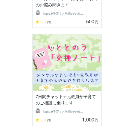
のお悩み聞きます
hana✽子育てと教員のサポーター
500
5.0
円
(3)
7日間チャット✨元教員が子育て
のご相談に乗ります
hana✽子育てと教員のサポーター
1,000
5.0
円
(3)