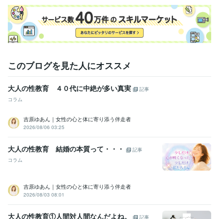
語学力
英語
日常会話レベル
このブログを見た人にオススメ
大人の性教育 ４０代に中絶が多い真実
記事
コラム
吉原ゆあん｜女性の心と体に寄り添う伴走者
2026/08/06 03:25
大人の性教育 結婚の本質って・・・
記事
コラム
吉原ゆあん｜女性の心と体に寄り添う伴走者
2026/08/03 08:01
大人の性教育①人間対人間なんだよね。
記事