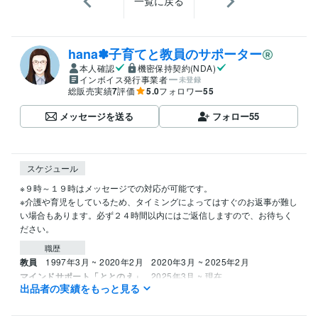
一覧に戻る
hana✽子育てと教員のサポーター
本人確認
機密保持契約(NDA)
インボイス発行事業者
未登録
総販売実績
7
評価
5.0
フォロワー
55
メッセージを送る
フォロー
55
スケジュール
※９時～１９時はメッセージでの対応が可能です。

※介護や育児をしているため、タイミングによってはすぐのお返事が難し
い場合もあります。必ず２４時間以内にはご返信しますので、お待ちく
ださい。
職歴
教員
1997年3月 ~ 2020年2月
2020年3月 ~ 2025年2月
マインドサポート「ととのえ」
2025年3月 ~ 現在
出品者の実績をもっと見る
受賞歴
ココナラブログ「知的障害＆自閉スペクトラム症児の子育て」
教師