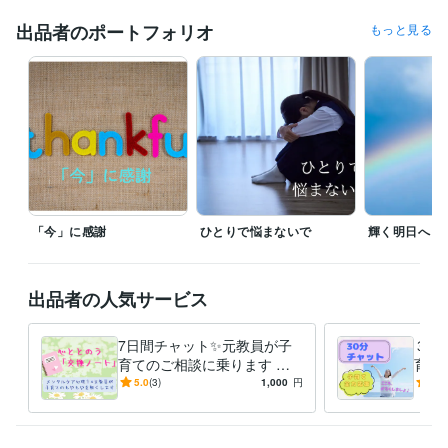
が自分を守り、保護者を味方にする「日常と危機の羅針盤」
出品者のポートフォリオ
もっと見る
資格・検定
実用英語技能検定準1級
取得年 : 1995年
日本漢字能力検定準1級
取得年 : 2022年
メンタルケア心理士
取得年 : 2014年
日商簿記検定3級
取得年 : 2024年
情報処理技術者（初級システムアドミニストレータ）
取得年 : 2004
年
秘書技能検定3級
取得年 : 1996年
中学校教諭免許
取得年 : 1996年
「今」に感謝
ひとりで悩まないで
輝く明日へ
高等学校教諭免許
取得年 : 1996年
養護学校教諭免許
取得年 : 2011年
TOEIC
取得年 : 2013年
出品者の人気サービス
得意分野
悩み相談・カウンセリング
障害のあるお子さんに関する相談
先生方
7日間チャット✨元教員が子
３０
の働き方やキャリアに関する相談
特別支援学級の授業づくりに関す
育てのご相談に乗ります 発
育て
る相談
達障害/学習障害/不登校/行き
期/
5.0
(3)
1,000
円
5.0
子育て支援
教育
教員
子育て
働き方改革
特別支援教育
中学校
渋り/思春期/進路/親子関係
み/
小学校
特別支援学校
キャリア教育
学習指導・資格・キャリア相談
お子さんに合った学習方法を提案す
る