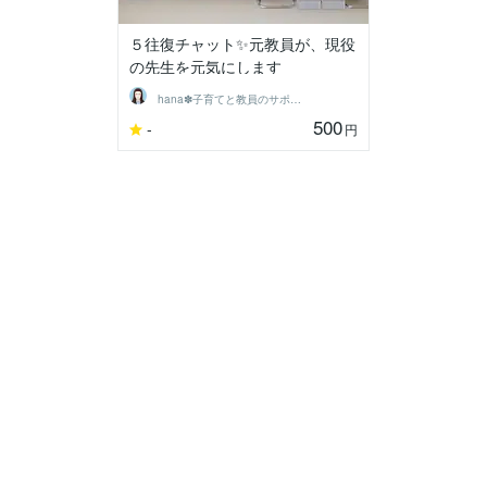
５往復チャット✨元教員が、現役
の先生を元気にします
hana✽子育てと教員のサポーター
500
-
円