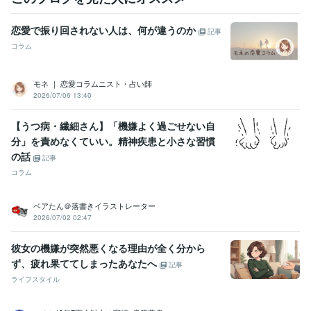
恋愛で振り回されない人は、何が違うのか
記事
コラム
モネ ｜ 恋愛コラムニスト・占い師
2026/07/06 13:40
【うつ病・繊細さん】「機嫌よく過ごせない自
分」を責めなくていい。精神疾患と小さな習慣
の話
記事
コラム
ベアたん＠落書きイラストレーター
2026/07/02 02:47
彼女の機嫌が突然悪くなる理由が全く分から
ず、疲れ果ててしまったあなたへ
記事
ライフスタイル