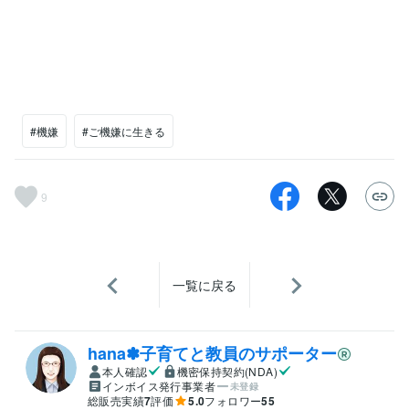
#機嫌
#ご機嫌に生きる
9
一覧に戻る
hana✽子育てと教員のサポーター
本人確認
機密保持契約(NDA)
インボイス発行事業者
未登録
総販売実績
7
評価
5.0
フォロワー
55