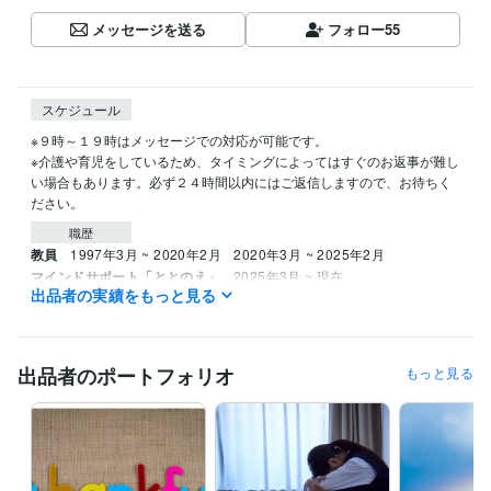
メッセージを送る
フォロー
55
スケジュール
※９時～１９時はメッセージでの対応が可能です。

※介護や育児をしているため、タイミングによってはすぐのお返事が難し
い場合もあります。必ず２４時間以内にはご返信しますので、お待ちく
ださい。
職歴
教員
1997年3月 ~ 2020年2月
2020年3月 ~ 2025年2月
マインドサポート「ととのえ」
2025年3月 ~ 現在
出品者の実績をもっと見る
受賞歴
ココナラブログ「知的障害＆自閉スペクトラム症児の子育て」
教師
が自分を守り、保護者を味方にする「日常と危機の羅針盤」
出品者のポートフォリオ
もっと見る
資格・検定
実用英語技能検定準1級
取得年 : 1995年
日本漢字能力検定準1級
取得年 : 2022年
メンタルケア心理士
取得年 : 2014年
日商簿記検定3級
取得年 : 2024年