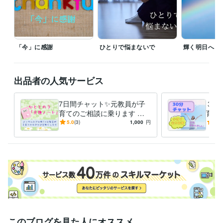
情報処理技術者（初級システムアドミニストレータ）
取得年 : 2004
年
秘書技能検定3級
取得年 : 1996年
中学校教諭免許
取得年 : 1996年
「今」に感謝
ひとりで悩まないで
輝く明日へ
高等学校教諭免許
取得年 : 1996年
養護学校教諭免許
取得年 : 2011年
TOEIC
取得年 : 2013年
出品者の人気サービス
得意分野
悩み相談・カウンセリング
障害のあるお子さんに関する相談
先生方
7日間チャット✨元教員が子
３０
の働き方やキャリアに関する相談
特別支援学級の授業づくりに関す
育てのご相談に乗ります 発
育て
る相談
達障害/学習障害/不登校/行き
期/
5.0
(3)
1,000
円
5.0
子育て支援
教育
教員
子育て
働き方改革
特別支援教育
中学校
渋り/思春期/進路/親子関係
み/
小学校
特別支援学校
キャリア教育
学習指導・資格・キャリア相談
お子さんに合った学習方法を提案す
る
語学力
英語
日常会話レベル
このブログを見た人にオススメ