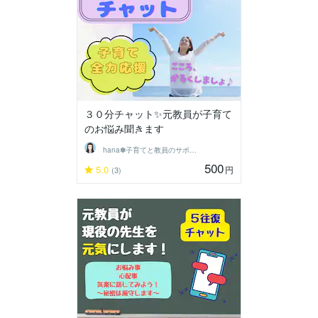
３０分チャット✨元教員が子育て
のお悩み聞きます
hana✽子育てと教員のサポーター
500
5.0
円
(3)