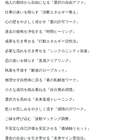
他人の期待から自由になる『選択の自由アファ』
仕事の迷いを晴らす『決断エネルギー整え』
心の壁をやさしく溶かす『愛の許可ワーク』
過去の後悔を浄化する『時間ヒーリング』
成果を引き寄せる『行動エネルギー活性法』
必要な流れを引き寄せる『シンクロニシティ加速』
恋の迷いを晴らす『直感クリアリング』
執着を手放す『解放のロープカット』
無理せず自然体に戻る『素の私解放ワーク』
小さな成功を積み重ねる『自分褒め習慣』
選択力を高める『未来直感トレーニング』
怒りや悲しみをやさしく流す『感情の川ワーク』
ご縁を呼び込む「波動マッチング調整」
不安定な自己評価を安定させる『価値軸リセット』
運命の出会いを引き寄せる『未来サイン受信法』