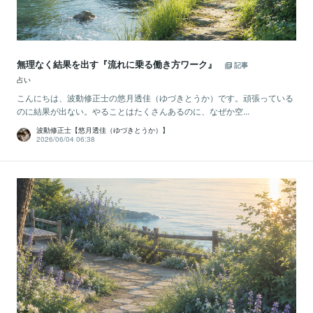
無理なく結果を出す『流れに乗る働き方ワーク』
記事
占い
こんにちは、波動修正士の悠月透佳（ゆづきとうか）です。頑張っている
のに結果が出ない。やることはたくさんあるのに、なぜか空...
波動修正士【悠月透佳（ゆづきとうか）】
2026/06/04 06:38