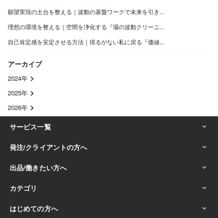
願望実現の土台を整える｜波動の基盤ワークで未来を引き...
理想の環境を整える｜空間を浄化する『場の波動クリーニ...
自己肯定感を安定させる方法｜揺るがない私に戻る『価値...
アーカイブ
2024年
2025年
2026年