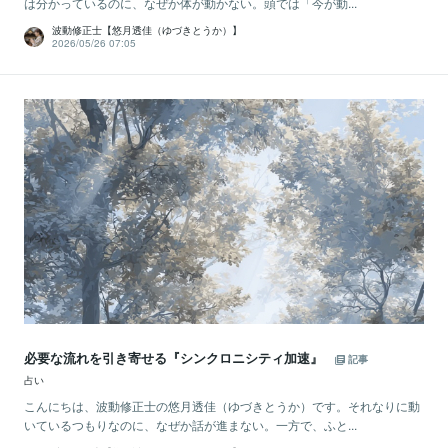
は分かっているのに、なぜか体が動かない。頭では「今が動...
波動修正士【悠月透佳（ゆづきとうか）】
2026/05/26 07:05
必要な流れを引き寄せる『シンクロニシティ加速』
記事
占い
こんにちは、波動修正士の悠月透佳（ゆづきとうか）です。それなりに動
いているつもりなのに、なぜか話が進まない。一方で、ふと...