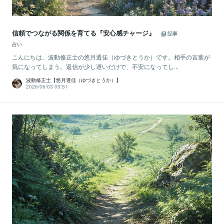
信頼でつながる関係を育てる『安心感チャージ』
記事
占い
こんにちは、波動修正士の悠月透佳（ゆづきとうか）です。相手の言葉が
気になってしまう。返信が少し遅いだけで、不安になってし...
波動修正士【悠月透佳（ゆづきとうか）】
2026/06/03 05:51