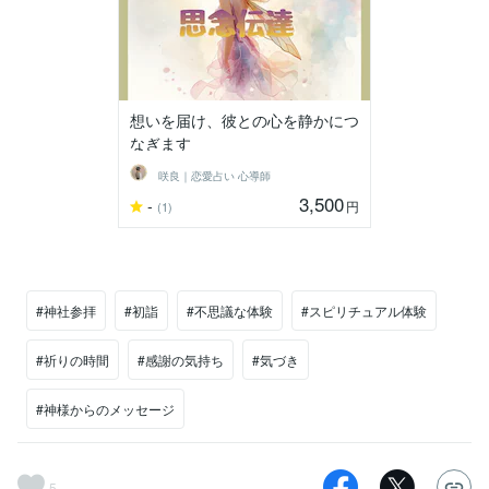
想いを届け、彼との心を静かにつ
なぎます
咲良｜恋愛占い 心導師
3,500
-
円
(1)
#神社参拝
#初詣
#不思議な体験
#スピリチュアル体験
#祈りの時間
#感謝の気持ち
#気づき
#神様からのメッセージ
5