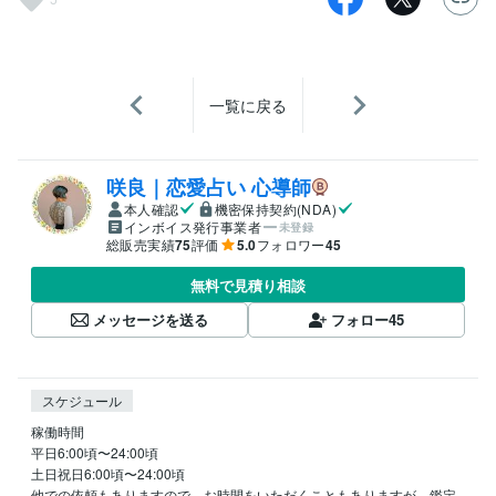
一覧に戻る
咲良｜恋愛占い 心導師
本人確認
機密保持契約(NDA)
インボイス発行事業者
未登録
総販売実績
75
評価
5.0
フォロワー
45
無料で見積り相談
メッセージを送る
フォロー
45
スケジュール
稼働時間

平日6:00頃〜24:00頃

土日祝日6:00頃〜24:00頃

他での依頼もありますので、お時間をいただくこともありますが、鑑定