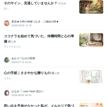
そのサイン、見逃していませんか？
告知
占い
菜花★大和の神縁つなぎ・ご縁結び師★
2026/05/06 15:19
ココナラを始めて気づいた、待機時間と心の準
備
記事
ライフスタイル
あかり♡心の小部屋
2026/07/13 22:20
心の手紙｜ささやかな贈りもの
記事
コラム
ななみ ♡ your heart 恋占い
2026/08/05 06:40
思い出を手放せなかった私が、メルカリで気づ