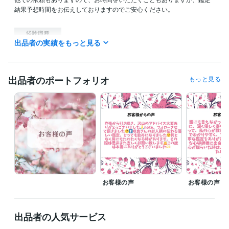
結果予想時間をお伝えしておりますのでご安心ください。

経験職種
出品者の実績をもっと見る
ライフスタイル・その他 / 占い師
経験年数 : 3年
ライフスタイル・その他 / イベント司会
経験年数 : 10年
ライフスタイル・その他 / カウンセラー・コーチ
経験年数 : 10年
ライフスタイル・その他 / 保育士・ベビーシッター
経験年数 : 20年
出品者のポートフォリオ
もっと見る
ライフスタイル・その他 / 公務員
経験年数 : 20年
受賞歴
シルバーランク
資格・検定
認定心理士
取得年 : 2014年
保育士
取得年 : 1989年
幼稚園教諭免許
取得年 : 1989年
普通自動車第一種運転免許
取得年 : 1989年
お客様の声
お客様の声
ビジネス・クリエイティブツール
Excel:25年
Google スプレッドシート:2年
Google ドキュメント:2年
PowerPoint:15年
Word:25年
Moneyfoward:1年
ChatGPT:0年
出品者の人気サービス
iMovie:3年
Canva:0年