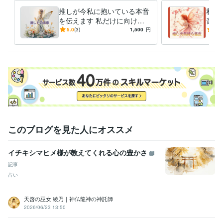
得意分野
推しが今私に抱いている本音
私の
占い
霊感タロット占い
を伝えます 私だけに向けら
音と
れた本音に、心がほどけてい
かし
悩み相談・カウンセリング
霊感タロット×恋愛カウンセリング
5.0
(3)
1,500
円
5.0
く
の本
このブログを見た人にオススメ
イチキシマヒメ様が教えてくれる心の豊かさ
記事
占い
天啓の巫女 綾乃｜神仏龍神の神託師
2026/06/23 13:50