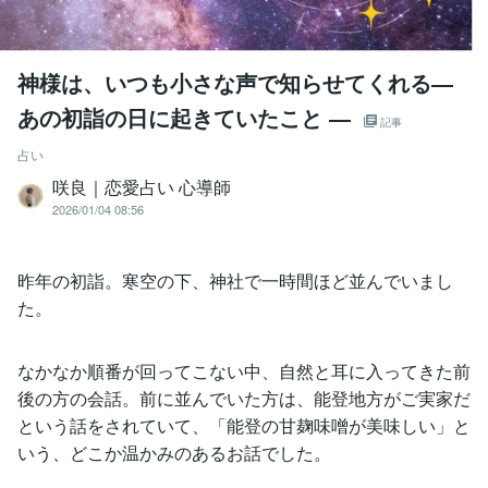
神様は、いつも小さな声で知らせてくれる―
あの初詣の日に起きていたこと ―
記事
占い
咲良｜恋愛占い 心導師
2026/01/04 08:56
昨年の初詣。寒空の下、神社で一時間ほど並んでいまし
た。
なかなか順番が回ってこない中、自然と耳に入ってきた前
後の方の会話。前に並んでいた方は、能登地方がご実家だ
という話をされていて、「能登の甘麹味噌が美味しい」と
いう、どこか温かみのあるお話でした。