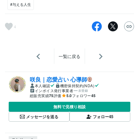
#与える人生
4
一覧に戻る
咲良｜恋愛占い 心導師
本人確認
機密保持契約(NDA)
インボイス発行事業者
未登録
総販売実績
75
評価
5.0
フォロワー
45
無料で見積り相談
メッセージを送る
フォロー
45