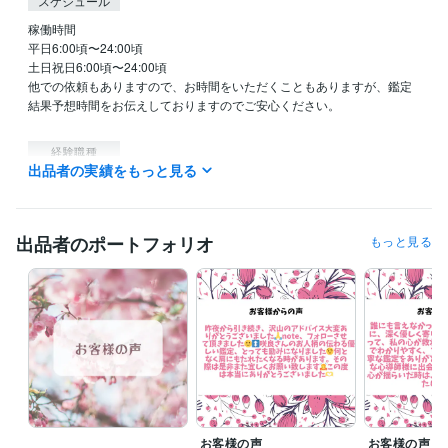
スケジュール
稼働時間

平日6:00頃〜24:00頃

土日祝日6:00頃〜24:00頃

他での依頼もありますので、お時間をいただくこともありますが、鑑定
結果予想時間をお伝えしておりますのでご安心ください。

経験職種
出品者の実績をもっと見る
ライフスタイル・その他 / 占い師
経験年数 : 3年
ライフスタイル・その他 / イベント司会
経験年数 : 10年
ライフスタイル・その他 / カウンセラー・コーチ
経験年数 : 10年
ライフスタイル・その他 / 保育士・ベビーシッター
経験年数 : 20年
出品者のポートフォリオ
もっと見る
ライフスタイル・その他 / 公務員
経験年数 : 20年
受賞歴
シルバーランク
資格・検定
認定心理士
取得年 : 2014年
保育士
取得年 : 1989年
幼稚園教諭免許
取得年 : 1989年
普通自動車第一種運転免許
取得年 : 1989年
お客様の声
お客様の声