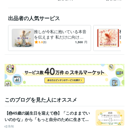
ビジネス・クリエイティブツール
Excel:25年
Google スプレッドシート:2年
Google ドキュメント:2年
PowerPoint:15年
Word:25年
Moneyfoward:1年
ChatGPT:0年
出品者の人気サービス
iMovie:3年
Canva:0年
得意分野
推しが今私に抱いている本音
私の
占い
霊感タロット占い
を伝えます 私だけに向けら
音と
れた本音に、心がほどけてい
かし
悩み相談・カウンセリング
霊感タロット×恋愛カウンセリング
5.0
(3)
1,500
円
5.0
く
の本
このブログを見た人にオススメ
【🎂45歳の誕生日を迎えて🎂】「このままでい
いのかな」から「もっと自分のために生きて...
告知