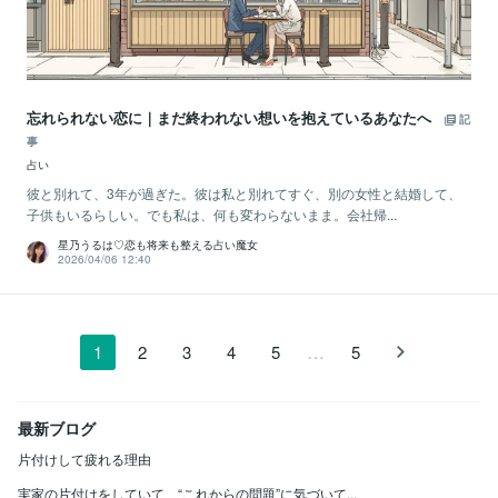
忘れられない恋に｜まだ終われない想いを抱えているあなたへ
記
事
占い
彼と別れて、3年が過ぎた。彼は私と別れてすぐ、別の女性と結婚して、
子供もいるらしい。でも私は、何も変わらないまま。会社帰...
星乃うるは♡恋も将来も整える占い魔女
2026/04/06 12:40
…
1
2
3
4
5
5
最新ブログ
片付けして疲れる理由
実家の片付けをしていて、“これからの問題”に気づいて...