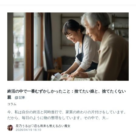
終活の中で一番むずかしかったこと：捨てたい娘と、捨てたくない
親
記事
コラム
今、私は自分の終活と同時進行で、家業の終わりの片付けをしています。
だから、毎日のように物の整理をしています。その中で、大...
星乃うるは♡恋も将来も整える占い魔女
2026/04/19 16:10