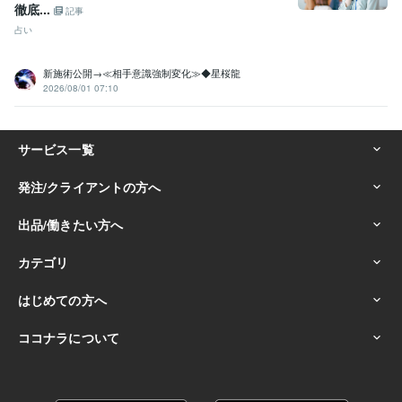
徹底...
記事
占い
新施術公開→≪相手意識強制変化≫◆星桜龍
2026/08/01 07:10