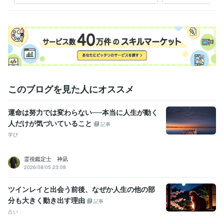
占い
【復縁成就】諦めたくない気持ちを成就
を。
復縁
占い
恋愛占い
恋愛成就
恋愛
縁結び
可能性
愛
恋
紫微斗数
このブログを見た人にオススメ
運命は努力では変わらない──本当に人生が動く
人だけが気づいていること
記事
学び
霊視鑑定士 神凪
2026/08/05 23:08
ツインレイと出会う前後、なぜか人生の他の部
分も大きく動き出す理由
記事
占い