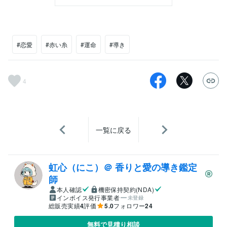
#恋愛
#赤い糸
#運命
#導き
4
一覧に戻る
虹心（にこ）＠ 香りと愛の導き鑑定
師
本人確認
機密保持契約(NDA)
インボイス発行事業者
未登録
総販売実績
4
評価
5.0
フォロワー
24
無料で見積り相談