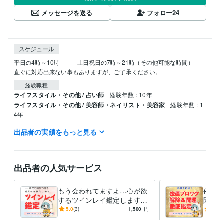
メッセージを送る
フォロー
24
スケジュール
平日の4時～10時　　　土日祝日の7時～21時（その他可能な時間）

直ぐに対応出来ない事もありますが、ご了承ください。
経験職種
ライフスタイル・その他 / 占い師
経験年数 : 10年
ライフスタイル・その他 / 美容師・ネイリスト・美容家
経験年数 : 1
4年
出品者の実績をもっと見る
資格・検定
美容師・管理美容師
取得年 : 1991年
ビジネス・クリエイティブツール
出品者の人気サービス
Excel:4年
Word:4年
ChatGPT:1年
得意分野
もう会われてますよ…心が欲
停滞
占い
【恋愛成就】叶えたい恋の縁結び
するツインレイ鑑定します
除＆
恋愛占い
占い
鑑定
恋
愛
恋愛成就
片思い
可能性
紫微斗数
これからの人生のパートナー
滞ら
5.0
(3)
1,500
円
5.0
数理術
との幸せな出会いをあなたに
け出