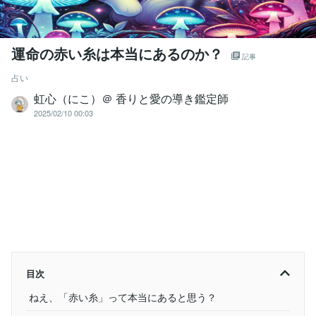
運命の赤い糸は本当にあるのか？
記事
占い
虹心（にこ）＠ 香りと愛の導き鑑定師
2025/02/10 00:03
目次
ねえ、「赤い糸」って本当にあると思う？