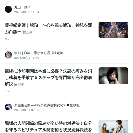
丸山 修平
2026/08/03 11:24
霊視鑑定師｜琥珀 〜心を視る琥珀、神託を運
ぶ白狐〜
記事
占い
琥珀｜白狐に導かれし霊視鑑定師
2026/08/03 10:40
復縁に冷却期間は本当に必要？失恋の痛みを消
し執着を手放す５ステップを専門家が完全徹底
解説
記事
占い
新施術公開→≪相手意識強制変化≫◆星桜龍
2026/08/01 07:06
職場の人間関係の悩みが辛い時の対処法！自分
を守るスピリチュアル防衛術と状況別解決法を