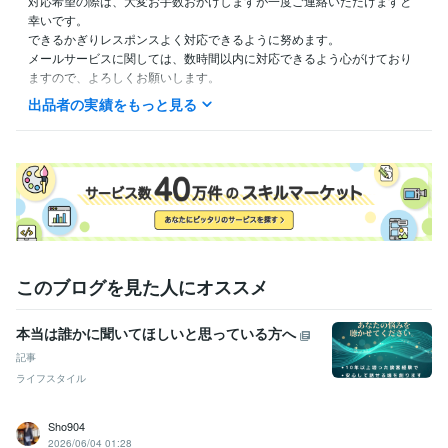
対応希望の際は、大変お手数おかけしますが一度ご連絡いただけますと
幸いです。

できるかぎりレスポンスよく対応できるように努めます。

メールサービスに関しては、数時間以内に対応できるよう心がけており
ますので、よろしくお願いします。
出品者の実績をもっと見る
経験職種
ライフスタイル・その他 / カウンセラー・コーチ
経験年数 : 7年
資格・検定
メンタル心理カウンセラー
取得年 : 2022年
上級心理カウンセラー
取得年 : 2022年
このブログを見た人にオススメ
本当は誰かに聞いてほしいと思っている方へ
記事
ライフスタイル
Sho904
2026/06/04 01:28