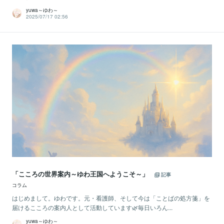
yuwa～ゆわ～
2025/07/17 02:56
「こころの世界案内～ゆわ王国へようこそ～」
記事
コラム
はじめまして。ゆわです。元・看護師、そして今は「ことばの処方箋」を
届けるこころの案内人として活動しています🌿毎日いろん...
yuwa～ゆわ～