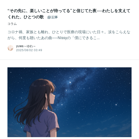
“その先に、楽しいことが待ってる”と信じてた夜──わたしを支えて
くれた、ひとつの歌
記事
コラム
コロナ禍、家族とも離れ、ひとりで医療の現場にいた日々。涙をこらえな
がら、何度も聴いたあの曲──Nissyの「僕にできるこ...
yuwa～ゆわ～
2025/08/02 03:49