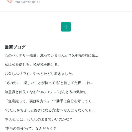
2025/07/16 01:21
1
最新ブログ
心のバッテリー残量、減っていませんか？5月病の前に気...
私は私を信じる。私が私を助ける。
お久しぶりです。やっとたどり着きました。
“その先に、楽しいことが待ってる”と信じてた夜──わ...
無意識と仲良くなる3つのコツ ～“ほんとうの気持ち...
「無意識って、実は味方？」 〜“勝手に自分を守ってく...
“わたしをちょっと好きになる方法”〜がんばらなくても...
🌱 わたしは、わたしのままでいいのかな？
“本当の自分”って、なんだろう？