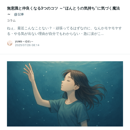
無意識と仲良くなる3つのコツ ～“ほんとうの気持ち”に気づく魔法
～
記事
コラム
ねぇ、最近こんなことない？・頑張ってるはずなのに、なんかモヤモヤす
る・やる気が出ない理由が自分でもわからない・急に涙がこ...
yuwa～ゆわ～
2025/07/26 08:14