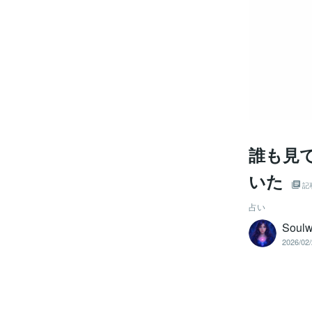
誰も見
いた
記
占い
Soul
2026/02/