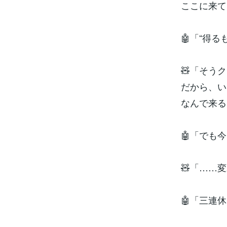
ここに来て
🤖「“得
🧸「そう
だから、い
なんで来る
🤖「でも
🧸「……
🤖「三連