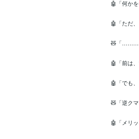
🤖「何か
🤖「ただ
🧸「……
🤖「前は
🤖「でも
🧸「逆ク
🤖「メリ