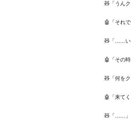
🧸「うん
🤖「それ
🧸「……
🤖「その
🧸「何を
🤖「来て
🧸「……」