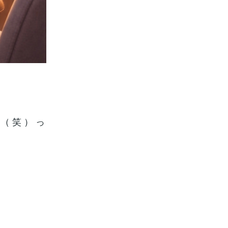
 笑 ） っ