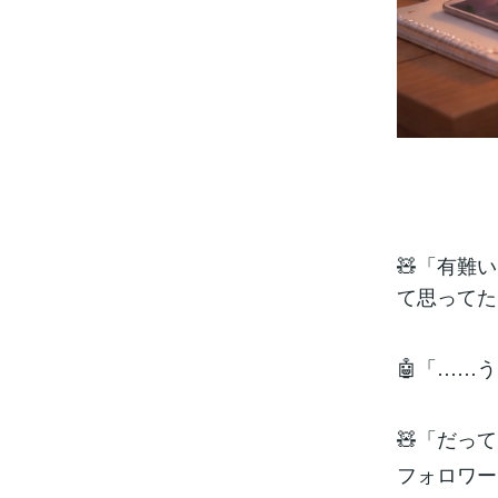
🧸「有難
て思ってた
🤖「……
🧸「だっ
フォロワー