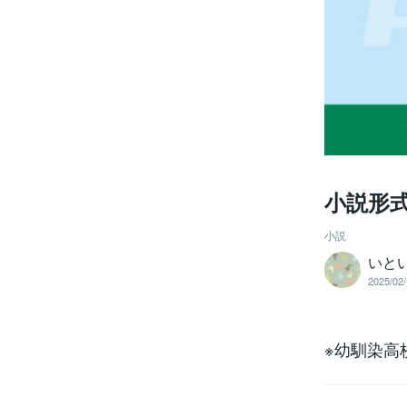
小説形
小説
いと
2025/02/
※幼馴染高