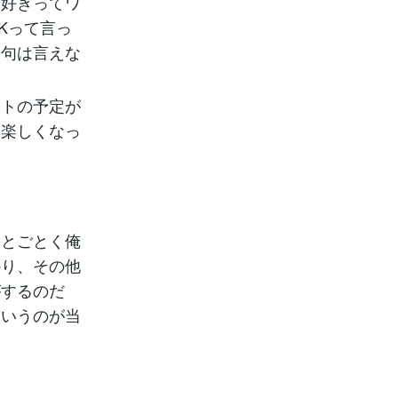
好きってワ
Kって言っ
文句は言えな
トの予定が
と楽しくなっ
。
とごとく俺
かり、その他
がするのだ
というのが当