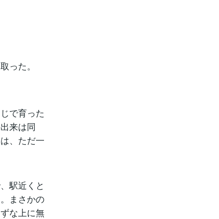
取った。
じで育った
の出来は同
ちは、ただ一
、駅近くと
る。まさかの
まずな上に無