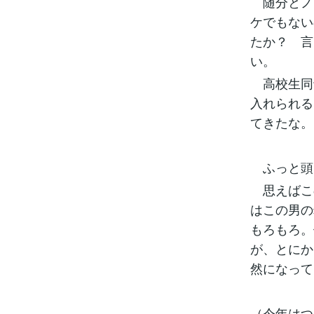
随分とノ
ケでもない
たか？ 言
い。
高校生同
入れられる
てきたな。
ふっと頭
思えばこ
はこの男の
もろもろ。
が、とにか
然になって
（今年はつ