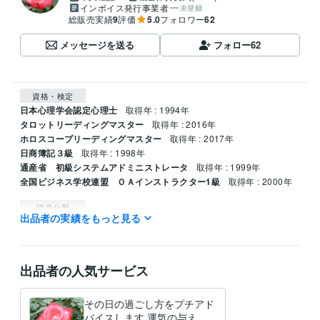
インボイス発行事業者
未登録
総販売実績
9
評価
5.0
フォロワー
62
メッセージを送る
フォロー
62
資格・検定
日本心理学会認定心理士
取得年 : 1994年
タロットリーディングマスター
取得年 : 2016年
ホロスコープリーディングマスター
取得年 : 2017年
日商簿記３級
取得年 : 1998年
通産省 初級システムアドミニストレータ
取得年 : 1999年
全国ビジネス学校連盟 ＯＡインストラクター1級
取得年 : 2000年
得意分野
出品者の実績をもっと見る
占い
仕事上の人間関係　企業の本音
仕事 恋愛 人間関係
出品者の人気サービス
その日の過ごし方をプチアド
バイスします 運気の与える