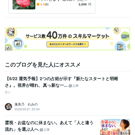
神秘の世界を覗いてみません
5.0
(9)
2,000
円
か？
このブログを見た人にオススメ
【5/22 運気予報】2つの占術が示す『新たなスタートと明晰
さ』。視界が晴れ、真っ新な一...
記事
占い
蓮美乃 れみの
2026/05/21 22:54
霊視・お盆なのに休まない。あえて「人と違う
流れ」を選ぶ人へ
記事