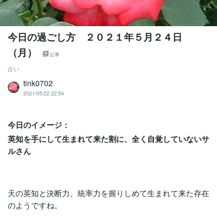
今日の過ごし方 ２０２１年５月２４日
（月）
記事
占い
tink0702
2021/05/22 22:54
今日のイメージ：
英知を手にして生まれて来た割に、全く自覚していないサ
ルさん
天の英知と決断力、統率力を握りしめて生まれて来た存在
のようですね。