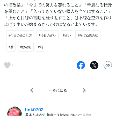
の増改築」「今までの努力を忘れること」「華麗なる転身
を望むこと」「入ってきていない収入を当てにすること」
「上から目線の言動を繰り返すこと」は不穏な空気を作り
上げて争いが始まるきっかけになると出ています。
#今日の過ごし方
#今日の占い
#占い
#転ばぬ先の杖
#暦
#数秘術
#易
3
一覧に戻る
tink0702
本人確認
機密保持契約(NDA)
未登録