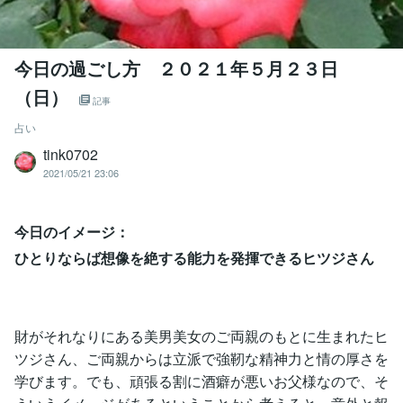
今日の過ごし方 ２０２１年５月２３日
（日）
記事
占い
tink0702
2021/05/21 23:06
今日のイメージ：
ひとりならば想像を絶する能力を発揮できるヒツジさん
財がそれなりにある美男美女のご両親のもとに生まれたヒ
ツジさん、ご両親からは立派で強靭な精神力と情の厚さを
学びます。でも、頑張る割に酒癖が悪いお父様なので、そ