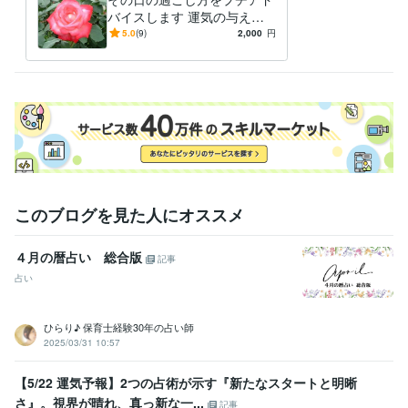
バイスします 運気の与える
神秘の世界を覗いてみません
5.0
(9)
2,000
円
か？
このブログを見た人にオススメ
４月の暦占い 総合版
記事
占い
ひらり♪ 保育士経験30年の占い師
2025/03/31 10:57
【5/22 運気予報】2つの占術が示す『新たなスタートと明晰
さ』。視界が晴れ、真っ新な一...
記事