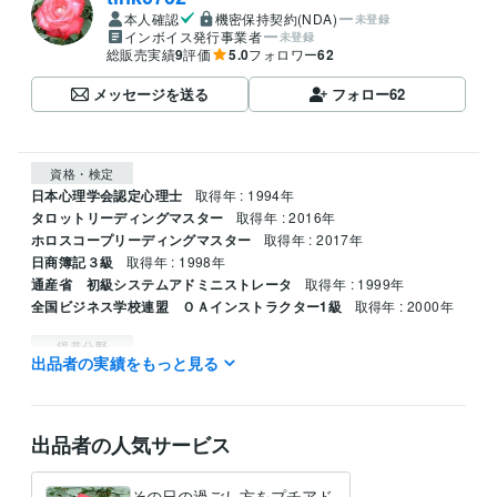
本人確認
機密保持契約(NDA)
未登録
インボイス発行事業者
未登録
総販売実績
9
評価
5.0
フォロワー
62
メッセージを送る
フォロー
62
資格・検定
日本心理学会認定心理士
取得年 : 1994年
タロットリーディングマスター
取得年 : 2016年
ホロスコープリーディングマスター
取得年 : 2017年
日商簿記３級
取得年 : 1998年
通産省 初級システムアドミニストレータ
取得年 : 1999年
全国ビジネス学校連盟 ＯＡインストラクター1級
取得年 : 2000年
得意分野
出品者の実績をもっと見る
占い
仕事上の人間関係　企業の本音
仕事 恋愛 人間関係
出品者の人気サービス
その日の過ごし方をプチアド