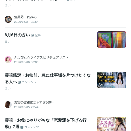
占い
蓮美乃 れみの
2026/05/21 22:54
8月6日の占い
記事
占い
きよぴぃ☆ライフスピリチュアリスト
2026/08/06 00:05
霊視鑑定・お盆前、急に仕事場を片づけたくな
る人へ
コンテンツ
占い
真実の霊視鑑定✨アダ369✨
2026/08/05 22:44
霊視・お盆にやりがちな「恋愛運を下げる行
動」7選
コンテンツ