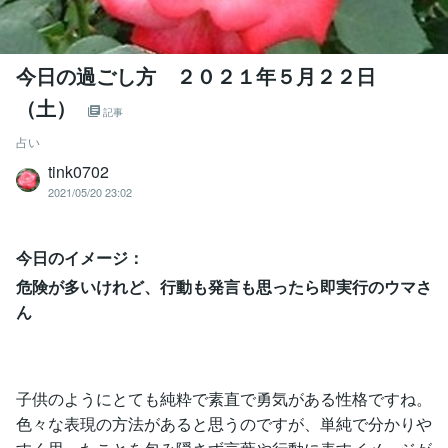
今日の過ごし方 ２０２１年５月２２日
（土）
記事
占い
tink0702
2021/05/20 23:02
今日のイメージ：
危険が多いけれど、行動も発言も思ったら即実行のウマさ
ん
子供のようにとても純粋で素直で勇気がある性格ですね。
色々な表現の方法があると思うのですが、単純で分かりや