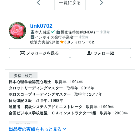
一覧に戻る
tink0702
本人確認
機密保持契約(NDA)
未登録
インボイス発行事業者
未登録
総販売実績
9
評価
5.0
フォロワー
62
メッセージを送る
フォロー
62
資格・検定
日本心理学会認定心理士
取得年 : 1994年
タロットリーディングマスター
取得年 : 2016年
ホロスコープリーディングマスター
取得年 : 2017年
日商簿記３級
取得年 : 1998年
通産省 初級システムアドミニストレータ
取得年 : 1999年
全国ビジネス学校連盟 ＯＡインストラクター1級
取得年 : 2000年
得意分野
出品者の実績をもっと見る
占い
仕事上の人間関係　企業の本音
仕事 恋愛 人間関係