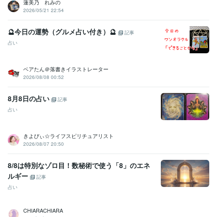
蓮美乃 れみの
2026/05/21 22:54
🔮今日の運勢（グルメ占い付き）🔮
記事
占い
ベアたん＠落書きイラストレーター
2026/08/08 00:52
8月8日の占い
記事
占い
きよぴぃ☆ライフスピリチュアリスト
2026/08/07 20:50
8/8は特別なゾロ目！数秘術で使う「8」のエネ
ルギー
記事
占い
CHIARACHIARA