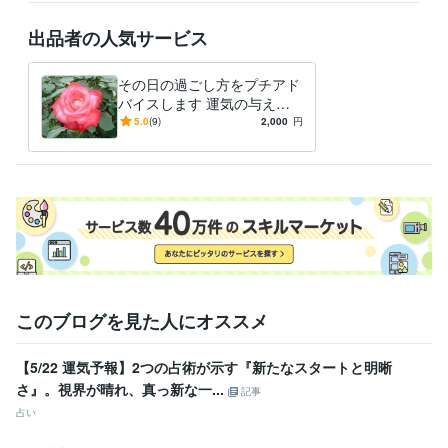
出品者の人気サービス
その日の過ごし方をプチアド
バイスします 運気の与える
神秘の世界を覗いてみません
5.0
(9)
2,000
円
か？
このブログを見た人にオススメ
【5/22 運気予報】2つの占術が示す『新たなスタートと明晰
さ』。視界が晴れ、真っ新な一...
記事
占い