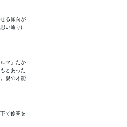
させる傾向が
の思い通りに
カルマ」だか
ともとあった
子。親の才能
の下で修業を