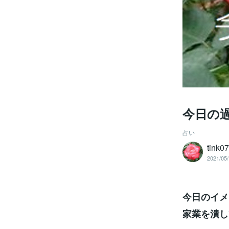
今日の
占い
tink0
2021/05/
今日のイメ
家業を潰し