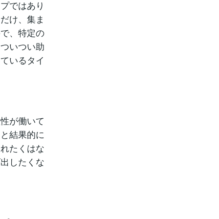
イプではあり
るだけ、集ま
ので、特定の
とついつい助
いているタイ
理性が働いて
ると結果的に
られたくはな
げ出したくな