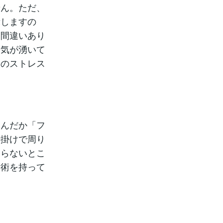
せん。ただ、
示しますの
は間違いあり
る気が湧いて
人のストレス
なんだか「フ
仕掛けで周り
ならないとこ
世術を持って