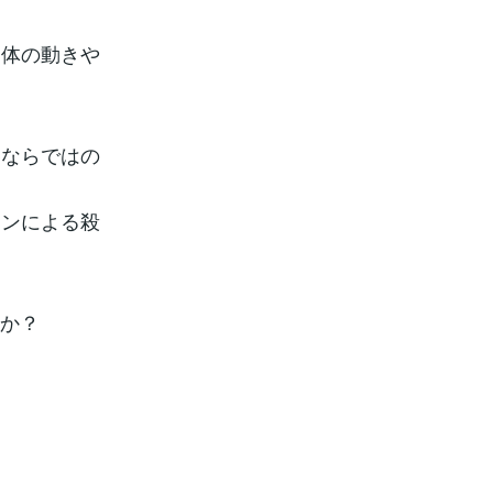
、体の動きや
冬ならではの
キンによる殺
んか？