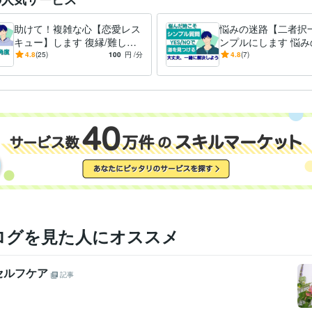
3歳で右手首若竹骨折₍迷路の塀からダイブ₎
6歳で左耳軟骨貫通₍壊れ
歴
ダイブ₎
7歳で左足首脱臼₍歩行中いきなり₎
11歳で右手若木骨折₍跳
助けて！複雑な心【恋愛レス
悩みの迷路【二者択
中₎
12歳で右足亀裂骨折₍サッカー₎
15歳で右手親指剥離骨折₍サッカー
キュー】します 復縁/難しい
ンプルにします 悩み
軟骨粉砕骨折₍サッカー₎
21歳で尾骶骨骨折₍インドネシアにて橋からダ
相手/片思い/お悩み救助で、
にハマった時、人生
4.8
(25)
100
円
/分
4.8
(7)
で右手小指骨折₍バイク整備中に重量物落下₎
27歳で肋軟骨粉砕骨折₍
あなたの幸せを応援
旅人が道を探します
歳踵やったかも₍←new₎
TOEIC
取得年 : 2020年
検定
GarageBand:3年
Cakewalk:3年
クリエイ
ツール
悩み相談・カウンセリング
・コミュニケーション
分野
都内私立大学
2014年3月 ~ 2019年2月
歴
英語
ビジネスレベル
力
ログを見た人にオススメ
セルフケア
記事