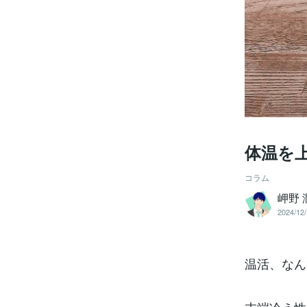
体温を
コラム
岬野 潤
2024/12/
温活、なん