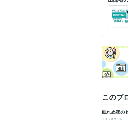
受賞
資格・
ビジネス・
ティブ
得意
学
語学
このブ
眠れぬ夜の
ライフスタイル