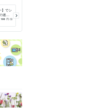
たフェンスに
び箱で飛行
一】でシ
複雑に絡まった【対人関係の
₎
18歳で肋
の迷路
糸】ほどきます ストレス！
イブ₎
22歳
の岐路、
でも縁を切れない。うまく付
100
円
/分
5.0
(2)
100
円
/分
サッカー₎
28
き合っていきたい人がいる