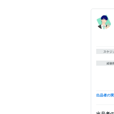
スケジ
経験
職
出品者の
出品者