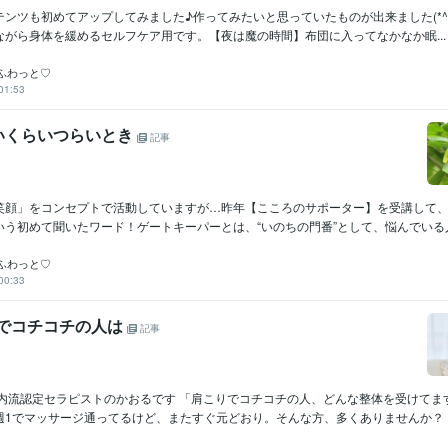
ンツも初めてアップしてみました♪作ってみたいと思っていたものが出来ました(*^^
ながら身体を緩めるセルフケア用です。【夜は魔の時間】布団に入ってなかなか眠...
ふわっと♡
01:53
いくらいつらいとき
記事
笑顔」をコンセプトで活動していますが…昨年【こころのサポーター】を受講して
う初めて聞いたワード！ゲートキーパーとは、“いのちの門番”として、悩んでいる人に
ふわっと♡
00:33
りでコチコチの人は
記事
山内流認定セラピストのかおるです 「肩こりでコチコチの人、どんな整体を受けてま
1でマッサージ通ってるけど、またすぐ元どおり。そんな方、多くありませんか？「.