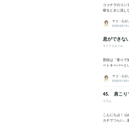
ココナラのコンテ
寝るときに流し
マコ・心が
2026/02/19 
息ができな
ライフスタイル
普段は「香りで
ートキーパーとい
マコ・心が
2026/01/29 
45. 肩こ
コラム
こんにちは！ 
カチでつらい…週