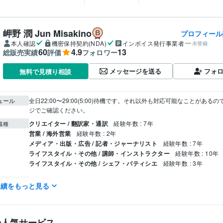
岬野 潤 Jun Misakino
プロフィール
本人確認
機密保持契約(NDA)
インボイス発行事業者
未登録
60
4.9
13
総販売実績
評価
フォロワー
メッセージを送る
フォ
無料で見積り相談
ュール
全日22:00〜29:00(5:00)待機です。それ以外も対応可能なことがある
クリエイター / 翻訳家・通訳
経験年数 : 7年
職種
営業 / 海外営業
経験年数 : 2年
メディア・出版・広告 / 記者・ジャーナリスト
経験年数 : 7年
ライフスタイル・その他 / 講師・インストラクター
経験年数 : 10年
ライフスタイル・その他 / シェフ・パティシエ
経験年数 : 3年
海外営業
2019年3月 ~ 2020年4月
歴
実績をもっと見る
シェフ
2021年8月 ~ 2022年11月
講師、コーチ
2014年3月 ~ 2024年2月
翻訳
2022年8月 ~ 2024年2月
の人気サービス