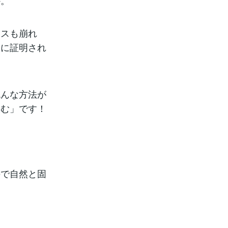
か。
ンスも崩れ
的に証明され
色んな方法が
飲む」です！
ので自然と固