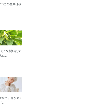
*)この音声は夜
、そこで聞いたゲ
...
すか？」肩がカチ
..