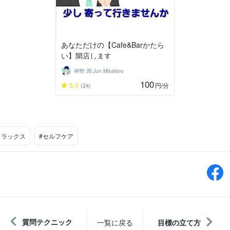
あなただけの【Cafe&Barかたら
い】開店します
岬野 潤 Jun Misakino
100
5.0
円
/分
(24)
リラックス
#セルフケア
質問テクニック
一覧に戻る
目標の立て方