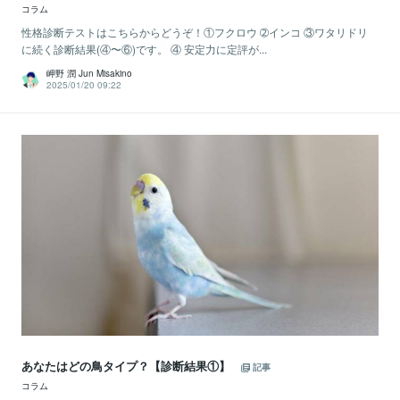
コラム
性格診断テストはこちらからどうぞ！①フクロウ ➁インコ ③ワタリドリ
に続く診断結果(④〜⑥)です。 ④ 安定力に定評が...
岬野 潤 Jun Misakino
2025/01/20 09:22
あなたはどの鳥タイプ？【診断結果①】
記事
コラム