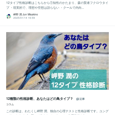
12タイプ性格診断はこちらから①知性のかたまり、森の賢者フクロウタイ
プ ・現実的で、理想や空想は語らない ・クールで内向...
岬野 潤 Jun Misakino
2025/01/14 16:59
12種類の性格診断、あなたはどの鳥タイプ？
記事
コラム
この診断は、わたくし岬野 潤、独自の心理テストと性格診断です。ユング