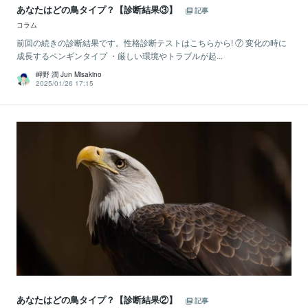
あなたはどの鳥タイプ？【診断結果③】
記事
コラム
前回の続きの診断結果です。性格診断テストはこちらから! ⑦ 変化の時に
成長するペンギンタイプ ・厳しい環境やトラブルが起...
岬野 潤 Jun Misakino
2025/01/26 17:15
あなたはどの鳥タイプ？【診断結果②】
記事