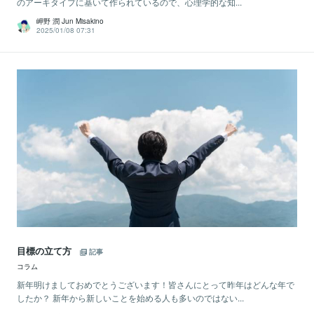
のアーキタイプに基いて作られているので、心理学的な知...
岬野 潤 Jun Misakino
2025/01/08 07:31
目標の立て方
記事
コラム
新年明けましておめでとうございます！皆さんにとって昨年はどんな年で
したか？ 新年から新しいことを始める人も多いのではない...