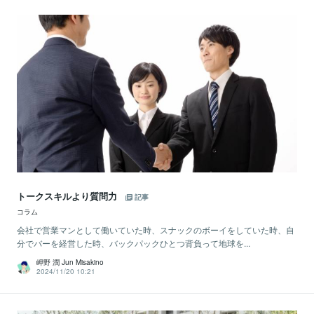
トークスキルより質問力
記事
コラム
会社で営業マンとして働いていた時、スナックのボーイをしていた時、自
分でバーを経営した時、バックパックひとつ背負って地球を...
岬野 潤 Jun Misakino
2024/11/20 10:21