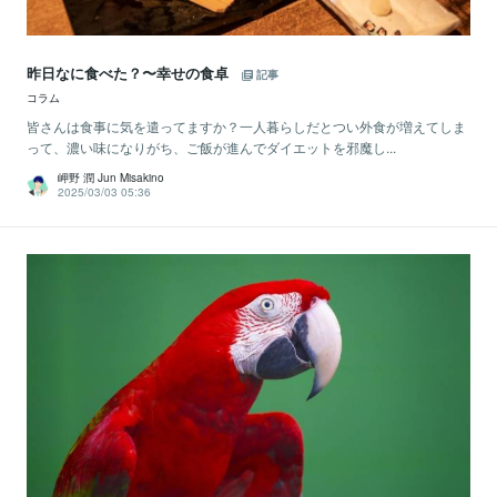
昨日なに食べた？〜幸せの食卓
記事
コラム
皆さんは食事に気を遣ってますか？一人暮らしだとつい外食が増えてしま
って、濃い味になりがち、ご飯が進んでダイエットを邪魔し...
岬野 潤 Jun Misakino
2025/03/03 05:36