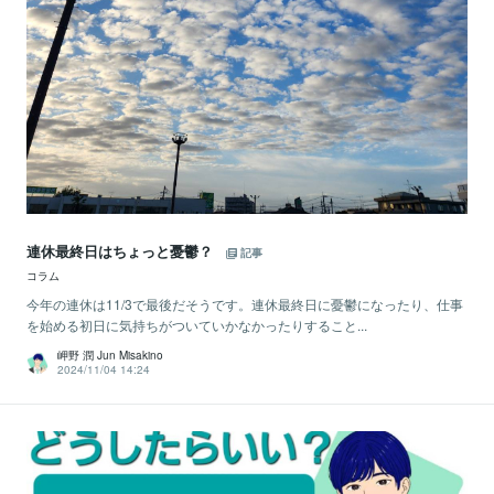
連休最終日はちょっと憂鬱？
記事
コラム
今年の連休は11/3で最後だそうです。連休最終日に憂鬱になったり、仕事
を始める初日に気持ちがついていかなかったりすること...
岬野 潤 Jun Misakino
2024/11/04 14:24