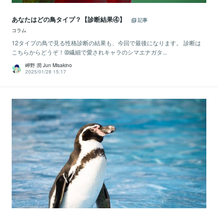
あなたはどの鳥タイプ？【診断結果④】
記事
コラム
12タイプの鳥で見る性格診断の結果も、今回で最後になります。 診断は
こちらからどうぞ！➉繊細で愛されキャラのシマエナガタ...
岬野 潤 Jun Misakino
2025/01/28 15:17