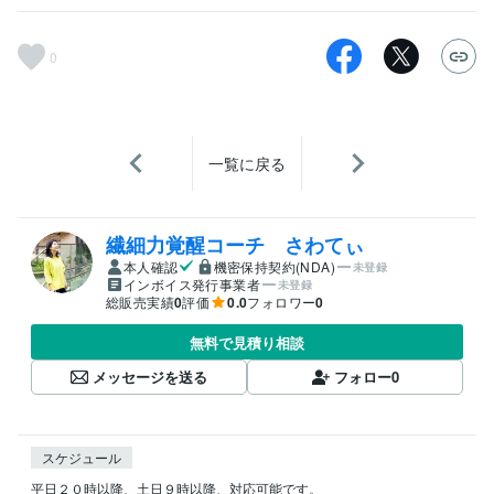
0
一覧に戻る
繊細力覚醒コーチ さわてぃ
本人確認
機密保持契約(NDA)
未登録
インボイス発行事業者
未登録
総販売実績
0
評価
0.0
フォロワー
0
無料で見積り相談
メッセージを送る
フォロー
0
スケジュール
平日２０時以降、土日９時以降、対応可能です。