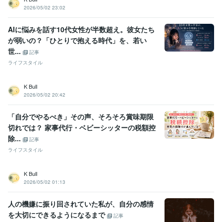
2026/05/02 23:02
AIに悩みを話す10代女性が半数超え。彼女たち
が弱いの？「ひとりで抱える時代」を、若い
世...
記事
ライフスタイル
K Bull
2026/05/02 20:42
「自分でやるべき」その声、そろそろ賞味期限
切れでは？ 家事代行・ベビーシッターの税額控
除...
記事
ライフスタイル
K Bull
2026/05/02 01:13
人の機嫌に振り回されていた私が、自分の感情
を大切にできるようになるまで
記事