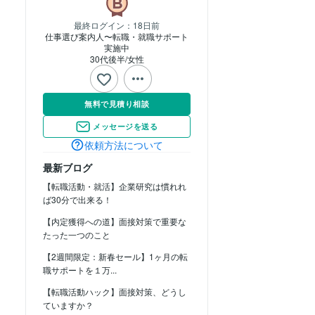
最終ログイン：
18日前
仕事選び案内人〜転職・就職サポート
実施中
30代後半
女性
無料で見積り相談
メッセージを送る
依頼方法について
最新ブログ
【転職活動・就活】企業研究は慣れれ
ば30分で出来る！
【内定獲得への道】面接対策で重要な
たった一つのこと
【2週間限定：新春セール】1ヶ月の転
職サポートを１万...
【転職活動ハック】面接対策、どうし
ていますか？