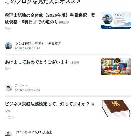
このブログを見た人にオススメ
税理士試験の全体像【2026年版】科目選択・受
験資格・5科目までの道のり
記事
学び
つくば税理士事務所 佐藤寛之
2026/08/08 02:35
あけましておめでとうございます
告知
学び
テピート
2026/01/02 14:30
ビジネス実務法務検定って、知ってますか？
記事
コラム
けいいち＠２級FP技能士