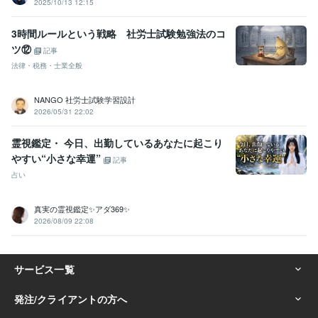
2025/10/13 12:15
3時間ルールという戦略 社労士試験勉強法のコ
ツ⑫
記事
法律・税務・士業全般
NANGO 社労士試験学習設計
2026/05/31 22:02
霊視鑑定・ 今日、出勤しているあなたに起こり
やすい“小さな幸運”
記事
占い
真実の霊視鑑定✨アダ369✨
2026/08/09 22:08