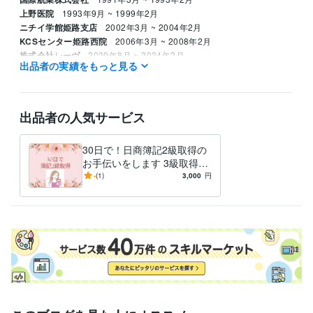
上野医院
1993年9月 ~ 1999年2月
ニチイ学館姫路支店
2002年3月 ~ 2004年2月
KCSセンター姫路西院
2006年3月 ~ 2008年2月
株式会社レーヴ
2020年8月 ~ 2024年2月
出品者の実績をもっと見る
資格・検定
日商簿記検定2級
取得年 : 2022年
ホームヘルパー2級
取得年 : 2023年
出品者の人気サービス
実用英語技能検定2級
取得年 : 2014年
マイクロソフト オフィス スペシャリスト（MOS）
取得年 : 2019年
30日で！日商簿記2級取得の
得意分野
お手伝いをします 3級取得後
悩み相談・カウンセリング
すぐに2級も取得して優秀さ
傾聴、簿記2級、MOS
-
(1)
3,000
円
をアピールしましょう！
学歴
静岡大学
1987年3月 ~ 1991年2月