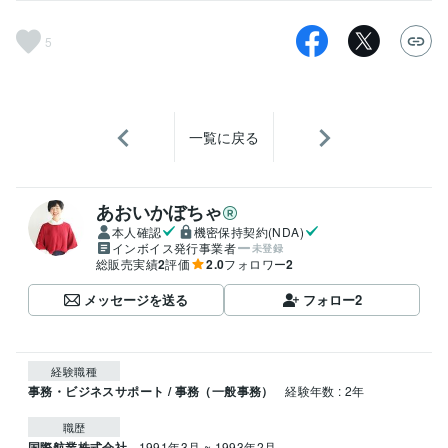
5
一覧に戻る
あおいかぼちゃ
本人確認
機密保持契約(NDA)
インボイス発行事業者
未登録
総販売実績
2
評価
2.0
フォロワー
2
メッセージを送る
フォロー
2
経験職種
事務・ビジネスサポート / 事務（一般事務）
経験年数 : 2年
職歴
国際航業株式会社
1991年3月 ~ 1993年2月