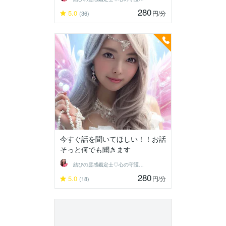
280
5.0
円
/分
(36)
今すぐ話を聞いてほしい！！お話
そっと何でも聞きます
結びの霊感鑑定士♡心の守護者優真（ゆうま
280
5.0
円
/分
(18)