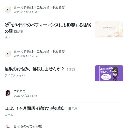
このご縁が、あなたに幸せをもたらしますように

みー 女性医師＊二児の母＊悩み相談
お待ちしております。

2026/07/10 01:58
✼••┈┈••✼••┈┈••✼
経験職種
😴心や日中のパフォーマンスにも影響する睡眠
ライフスタイル・その他 / スタイリスト
経験年数 : 15年
の話
記事
ライフスタイル・その他 / カウンセラー・コーチ
経験年数 : 7年
学び
ライフスタイル・その他 / アドバイザー
経験年数 : 15年
受賞歴
みー 女性医師＊二児の母＊悩み相談
2024年6月レギュラーランク獲得ありがとうございます♡
８月シル
2026/06/17 12:14
バーランク獲得ありがとうございます♡
9月プラチナランク獲得あり
がとうございます♡
2025年11月鑑定人数1000名ありがとうございま
睡眠のお悩み、解決しませんか？
告知
す♡
2026年4月鑑定人数1500人突破ありがとうございます
2026年
ライフスタイル
6月鑑定人数1600名突破ありがとうございます
資格・検定
Mナオキ
カラーセラピスト
取得年 : 2008年
2026/04/22 08:46
販売士
取得年 : 1994年
メンタル心理カウンセラー
取得年 : 2016年
ほぼ、1ヶ月間眠り続けた時の話。
記事
コラム
その他ツール
高い共感力:48年
寄り添い力:45年
人懐っこさ:45年
友人の相談役:45年
みちるの何でも部屋
人の良いところ発見力:45年
受け止め上手:45年
人の背中を押せる:45年