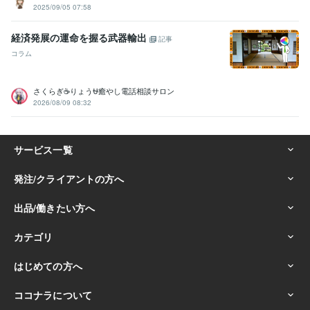
2025/09/05 07:58
お客様に寄り添う接客:25年
人を応援すること:45年
ソウルナビゲーター:7年
ビジュアルビジョンボードコーチ:10年
経済発展の運命を握る武器輸出
記事
オラクルカード:7年
某有名ハイブランド販売＆店長:15年
コラム
得意分野
悩み相談・カウンセリング
パートナーシップコーチ・恋愛カウンセ
さくらぎ☕りょう⛎癒やし電話相談サロン
ラー
2026/08/09 08:32
占い
数秘学・パーソノロジー（人格学）
霊感タロットカードリーデ
ィング