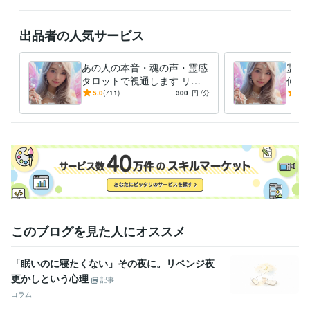
【離席中】や【退席中】でも、対応できる場合がございますので

遠慮なくご連絡くださいませ❁⃘*.ﾟ

出品者の人気サービス
｡･::･ﾟ★,｡･::･ﾟ☆

あの人の本音・魂の声・霊感
霊感
あなたがこのページを開いたのは

タロットで視通します リピ
何枚
偶然ではなく、魂が導いた必然の出会い。

ーター続出♡悩める恋愛・人
あな
5.0
(711)
300
円
/分
5.0
運命は、時にささやくように

間関係・生き方の迷いに！
安、
あなたに必要な道を示しています。

心が揺れやすいこの時期

迷いや戸惑いがあっても

あなたの内なる光を見失わないでください。

私は、霊感とタロットの力を通じて、

あなたに必要なメッセージをお届けいたします

不安を手放し、幸せの扉を開くお手伝いをいたします。

このブログを見た人にオススメ
あなたの心に寄り添いながら

霊感とタロットの神秘の力で

「眠いのに寝たくない」その夜に。リベンジ夜
あなたの未来を優しく照らし

更かしという心理
そっと未来の扉を開くお手伝いをいたします

記事
コラム
✼••┈┈••✼
