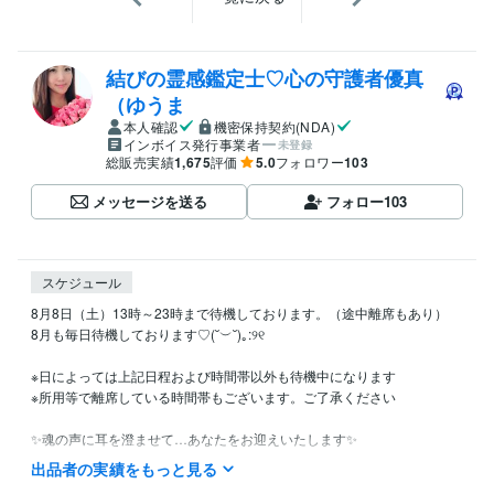
結びの霊感鑑定士♡心の守護者優真
（ゆうま
本人確認
機密保持契約(NDA)
インボイス発行事業者
未登録
総販売実績
1,675
評価
5.0
フォロワー
103
メッセージを送る
フォロー
103
スケジュール
8月8日（土）13時～23時まで待機しております。（途中離席もあり）

8月も毎日待機しております♡(˘︶˘)｡:୨୧　

※日によっては上記日程および時間帯以外も待機中になります

※所用等で離席している時間帯もございます。ご了承ください

✨️魂の声に耳を澄ませて…あなたをお迎えいたします✨️

出品者の実績をもっと見る
✴【待機中】の表示時にはすぐに対応可能です。
