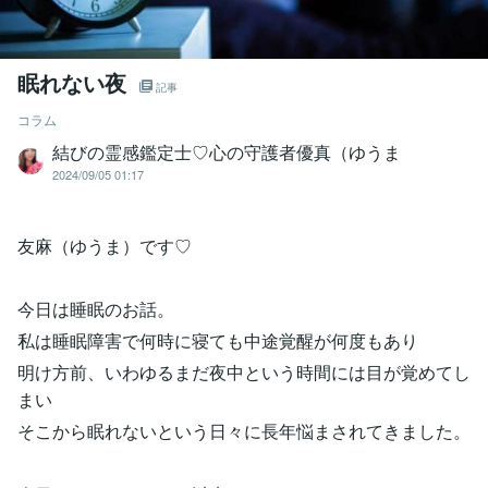
眠れない夜
記事
コラム
結びの霊感鑑定士♡心の守護者優真（ゆうま
2024/09/05 01:17
友麻（ゆうま）です♡
今日は睡眠のお話。
私は睡眠障害で何時に寝ても中途覚醒が何度もあり
明け方前、いわゆるまだ夜中という時間には目が覚めてし
まい
そこから眠れないという日々に長年悩まされてきました。